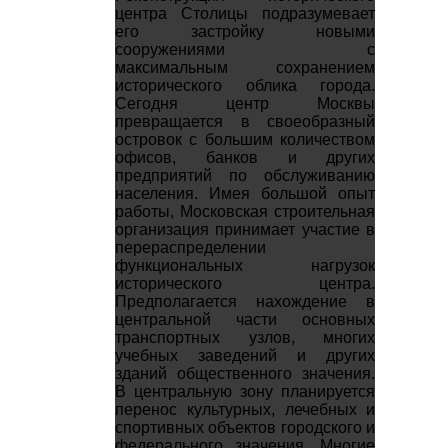
центра Столицы подразумевает
его застройку новыми
сооружениями с
максимальным сохранением
исторического облика города.
Сегодня центр Москвы
превращается в своеобразный
островок с большим количеством
офисов, банков и других
предприятий по обслуживанию
населения. Имея большой опыт
работы, Московская строительная
организация принимает участие в
перераспределении
функциональных нагрузок
исторического центра.
Предполагается нахождение в
центральной части основных
транспортных узлов, многих
учебных заведений и других
зданий общественного значения.
В центральную зону планируется
перенос культурных, лечебных и
спортивных объектов городского и
федерального значения. Многие