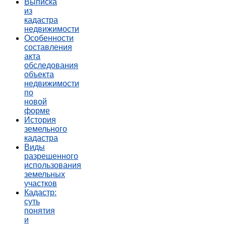
Выписка
из
кадастра
недвижимости
Особенности
составления
акта
обследования
объекта
недвижимости
по
новой
форме
История
земельного
кадастра
Виды
разрешенного
использования
земельных
участков
Кадастр:
суть
понятия
и