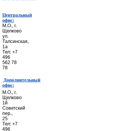
Центральный
офис:
М.О., г.
Щелково
ул.
Талсинская,
1а
Тел: +7
496
562 78
78
Дополнительный
офис:
М.О., г.
Щелково
1й
Советский
пер.,
25
Тел: +7
496