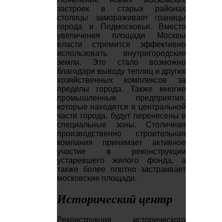
застроек в старых районах
столицы замораживает границы
города и Подмосковья. Вместо
увеличения площади Москвы
власти стремятся эффективно
использовать внутригородские
земли. Это стало возможно
благодаря выводу теплиц и других
хозяйственных комплексов за
пределы города. Также многие
промышленные предприятия,
которые находятся в центральной
части города, будут перенесены в
специальные зоны. Столичная
производственно строительная
компания принимает активное
участие в реконструкции
устаревшего жилого фонда, а
также более плотно застраивает
московские площади.
Исторический центр
Реконструкция исторического