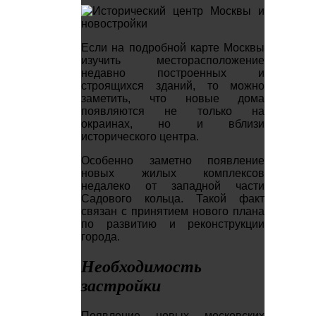
Если на подробной карте Москвы
изучить месторасположение
недавно построенных и
строящихся зданий, то можно
заметить, что новые дома
появляются не только на
окраинах, но и вблизи
исторического центра.
Особенно заметно появление
новых жилых комплексов
недалеко от западной части
Садового кольца. Такой факт
связан с принятием нового плана
по развитию и реконструкции
города.
Необходимость
застройки
Появление новых московских