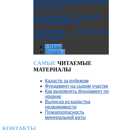
Печь и составляющие к ней для
русской бани
Неправильный дымоход –
большие проблемы
Страхование строительной
деятельности
< Назад
Вперёд >
CАМЫЕ
ЧИТАЕМЫЕ
МАТЕРИАЛЫ
Кадастр за рубежом
Фундамент на сыром участке
Как выровнять фундамент по
уровню
Выписка из кадастра
недвижимости
Пожароопасность
минеральной ваты
КОНТАКТЫ