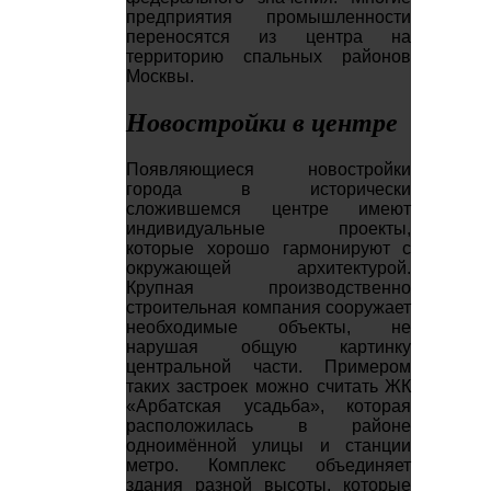
предприятия промышленности
переносятся из центра на
территорию спальных районов
Москвы.
Новостройки в центре
Появляющиеся новостройки
города в исторически
сложившемся центре имеют
индивидуальные проекты,
которые хорошо гармонируют с
окружающей архитектурой.
Крупная производственно
строительная компания сооружает
необходимые объекты, не
нарушая общую картинку
центральной части. Примером
таких застроек можно считать ЖК
«Арбатская усадьба», которая
расположилась в районе
одноимённой улицы и станции
метро. Комплекс объединяет
здания разной высоты, которые