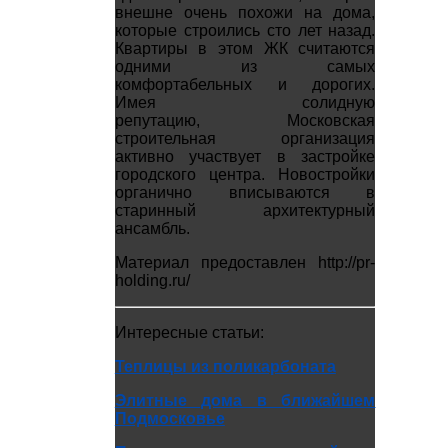
внешне очень похожи на дома,
которые строились сто лет назад.
Квартиры в этом ЖК считаются
одними из самых
комфортабельных и дорогих.
Имея солидную
репутацию, Московская
строительная организация
активно участвует в застройке
городского центра. Новостройки
органично вписываются в
старинный архитектурный
ансамбль.
Материал предоставлен http://pr-
holding.ru/
Интересные статьи:
Теплицы из поликарбоната
Элитные дома в ближайшем
Подмосковье