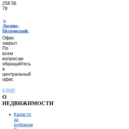
258 56
78
г.
Лосино-
Петровский:
Офис
закрыт.
По
всем
вопросам
обращайтесь
в
центральный
офис
ЕЩЕ
О
НЕДВИЖИМОСТИ
Кадастр
за
рубежом