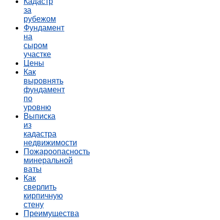
Кадастр
за
рубежом
Фундамент
на
сыром
участке
Цены
Как
выровнять
фундамент
по
уровню
Выписка
из
кадастра
недвижимости
Пожароопасность
минеральной
ваты
Как
сверлить
кирпичную
стену
Преимущества