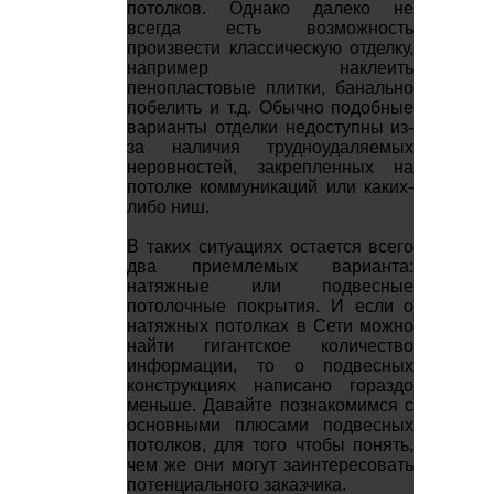
потолков. Однако далеко не
всегда есть возможность
произвести классическую отделку,
например наклеить
пенопластовые плитки, банально
побелить и т.д. Обычно подобные
варианты отделки недоступны из-
за наличия трудноудаляемых
неровностей, закрепленных на
потолке коммуникаций или каких-
либо ниш.
В таких ситуациях остается всего
два приемлемых варианта:
натяжные или подвесные
потолочные покрытия. И если о
натяжных потолках в Сети можно
найти гигантское количество
информации, то о подвесных
конструкциях написано гораздо
меньше. Давайте познакомимся с
основными плюсами подвесных
потолков, для того чтобы понять,
чем же они могут заинтересовать
потенциального заказчика.