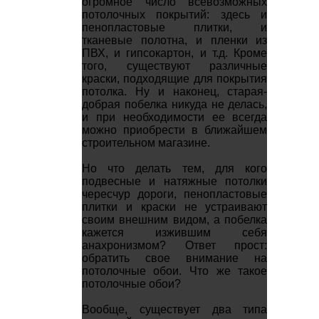
огромное число всевозможных
потолочных покрытий: здесь и
пенопластовые плитки, и
тканевые полотна, и пленки из
ПВХ, и гипсокартон, и т.д. Кроме
того, существуют различные
краски, подходящие для покрытия
потолка. Ну и наконец, старая-
добрая побелка никуда не делась,
и при необходимости ее всегда
можно приобрести в ближайшем
строительном магазине.
Но что делать тем, для кого
подвесные и натяжные потолки
чересчур дороги, пенопластовые
плитки и краски не устраивают
своим внешним видом, а побелка
кажется изжившим себя
анахронизмом? Ответ прост:
обратить свое внимание на
потолочные обои. Что же такое
потолочные обои?
Вообще, существует два типа