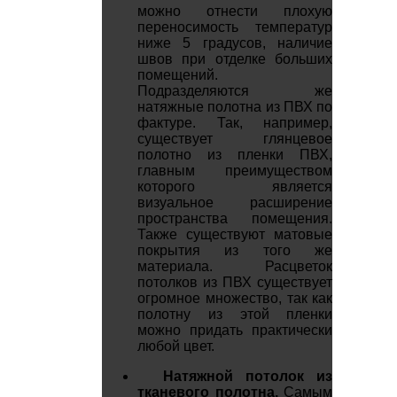
можно отнести плохую
переносимость температур
ниже 5 градусов, наличие
швов при отделке больших
помещений.
Подразделяются же
натяжные полотна из ПВХ по
фактуре. Так, например,
существует глянцевое
полотно из пленки ПВХ,
главным преимуществом
которого является
визуальное расширение
пространства помещения.
Также существуют матовые
покрытия из того же
материала. Расцветок
потолков из ПВХ существует
огромное множество, так как
полотну из этой пленки
можно придать практически
любой цвет.
Натяжной потолок из
тканевого полотна.
Самым