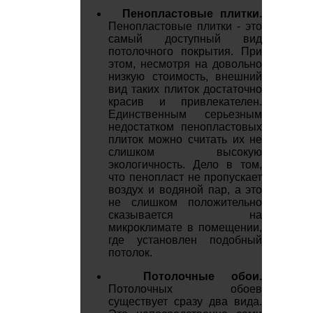
Пенопластовые плитки.
Пенопластовые плитки - это
самый доступный вид
потолочного покрытия. При
этом, несмотря на довольно
низкую стоимость, внешний
вид таких плиток достаточно
красив и привлекателен.
Единственным серьезным
недостатком пенопластовых
плиток можно считать их не
слишком высокую
экологичность. Дело в том,
что пенопласт не пропускает
воздух и водяной пар, а это
не слишком положительно
сказывается на
микроклимате в помещении,
где установлен подобный
потолок.
Потолочные обои.
Потолочных обоев
существует сразу два вида.