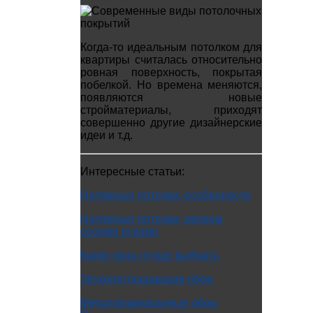
Когда-то идеальным потолком для
квартиры считалась относительно
ровная поверхность, покрытая
побелкой. Но времена меняются,
появляются новые
стройматериалы, приходят
совершенно другие дизайнерские
идеи и т.д.
Интересные статьи:
Натяжные потолки: особенности
Натяжные потолки: делаем
своими руками
Какие окна лучше выбрать
Звукопоглощающие обои
Металлизированные обои.