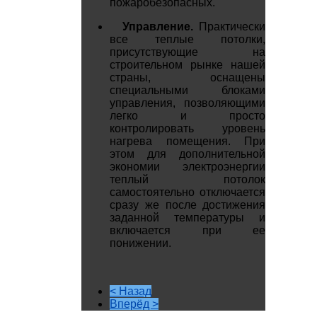
пожаробезопасных.
Управление.
Практически
все теплые потолки,
присутствующие на
строительном рынке нашей
страны, оснащены
специальными блоками
управления, позволяющими
легко и просто
контролировать уровень
нагрева помещения. При
этом для дополнительной
экономии электроэнергии
теплый потолок
самостоятельно отключается
сразу же после достижения
заданной температуры и
включается при ее
понижении.
< Назад
Вперёд >