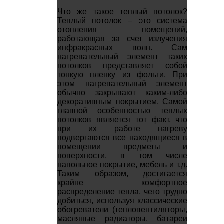
Что же такое теплый потолок?
Теплый потолок – это система
отопления помещений,
работающая за счет излучения
инфракрасных волн. Сам
нагревательный элемент таких
потолков представляет собой
тонкую пленку из фольги. При
этом нагревательный элемент
обычно закрывают каким-либо
декоративным покрытием. Самой
главной особенностью теплых
потолков является тот факт, что
при их работе нагреву
подвергаются все находящиеся в
помещении предметы и
поверхности, в том числе
напольное покрытие, мебель и т.д.
Таким образом, достигается
крайне комфортное
распределение тепла, чего трудно
добиться, используя классические
обогреватели (тепловентиляторы,
масляные радиаторы, батареи