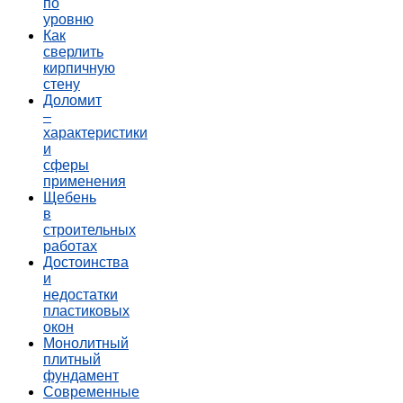
по
уровню
Как
сверлить
кирпичную
стену
Доломит
–
характеристики
и
сферы
применения
Щебень
в
строительных
работах
Достоинства
и
недостатки
пластиковых
окон
Монолитный
плитный
фундамент
Современные