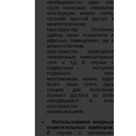
необходимости один или
сразу несколько элементов
конструкции можно снять,
получив простой доступ к
межпотолочному
пространству. Особенно
удобна такая технология в
офисных помещениях, где в
межпотолочном
пространстве проводятся
телефонные, компьютерные
сети и т.д. В случае с
подвесным потолком
подобного типа
монтажникам нужно будет
всего лишь снять одну
секцию для получения
полного доступа ко всем
находящимся в этом
пространстве
коммуникациям.
Использование мощных
осветительных приборов.
В случае с натяжными