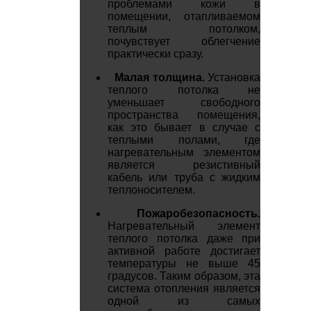
проблемами кожи в
помещении, отапливаемом
теплым потолком,
почувствует облегчение
практически сразу.
Малая толщина.
Установка
теплого потолка не
уменьшает свободного
пространства помещения,
как это бывает в случае с
теплыми полами, где
нагревательным элементом
является резистивный
кабель или труба с жидким
теплоносителем.
Пожаробезопасность.
Нагревательный элемент
теплого потолка даже при
активной работе достигает
температуры не выше 45
градусов. Таким образом, эта
система отопления является
одной из самых