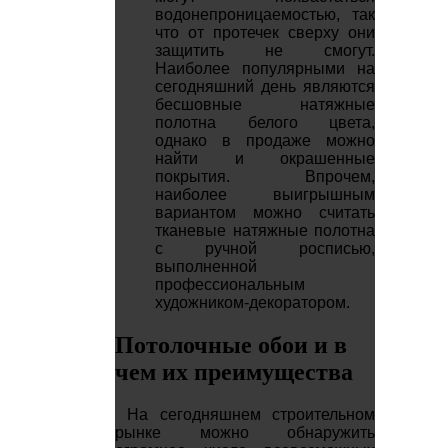
водонепроницаемостью, так
что от протечек сверху они
защитить не смогут.
Наиболее популярными на
сегодняшний день являются
бесшовные натяжные
полотна белого цвета,
однако в продаже можно
найти и окрашенные
покрытия. Впрочем,
наиболее выигрышным
вариантом можно считать
тканевые натяжные полотна
с ручной росписью,
выполненной
профессиональным
художником-декоратором.
Потолочные обои и в
чем их преимущества
На сегодняшнем строительном
рынке можно обнаружить