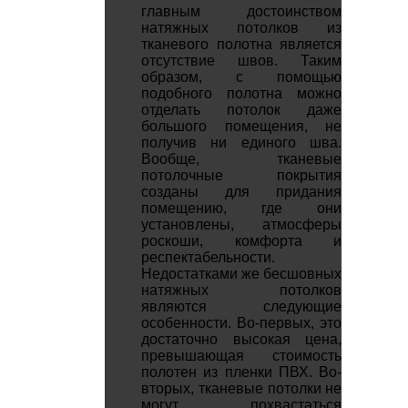
главным достоинством
натяжных потолков из
тканевого полотна является
отсутствие швов. Таким
образом, с помощью
подобного полотна можно
отделать потолок даже
большого помещения, не
получив ни единого шва.
Вообще, тканевые
потолочные покрытия
созданы для придания
помещению, где они
установлены, атмосферы
роскоши, комфорта и
респектабельности.
Недостатками же бесшовных
натяжных потолков
являются следующие
особенности. Во-первых, это
достаточно высокая цена,
превышающая стоимость
полотен из пленки ПВХ. Во-
вторых, тканевые потолки не
могут похвастаться