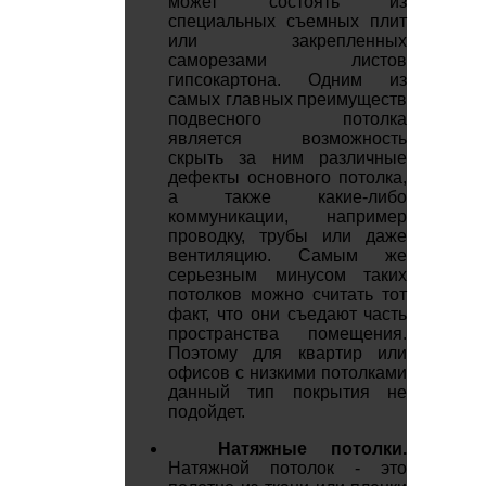
может состоять из
специальных съемных плит
или закрепленных
саморезами листов
гипсокартона. Одним из
самых главных преимуществ
подвесного потолка
является возможность
скрыть за ним различные
дефекты основного потолка,
а также какие-либо
коммуникации, например
проводку, трубы или даже
вентиляцию. Самым же
серьезным минусом таких
потолков можно считать тот
факт, что они съедают часть
пространства помещения.
Поэтому для квартир или
офисов с низкими потолками
данный тип покрытия не
подойдет.
Натяжные потолки.
Натяжной потолок - это