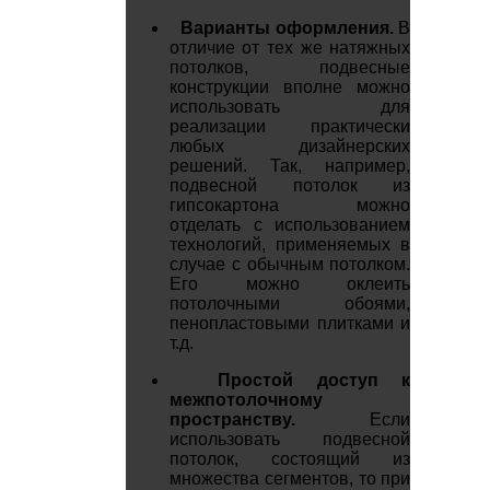
Варианты оформления.
В
отличие от тех же натяжных
потолков, подвесные
конструкции вполне можно
использовать для
реализации практически
любых дизайнерских
решений. Так, например,
подвесной потолок из
гипсокартона можно
отделать с использованием
технологий, применяемых в
случае с обычным потолком.
Его можно оклеить
потолочными обоями,
пенопластовыми плитками и
т.д.
Простой доступ к
межпотолочному
пространству.
Если
использовать подвесной
потолок, состоящий из
множества сегментов, то при