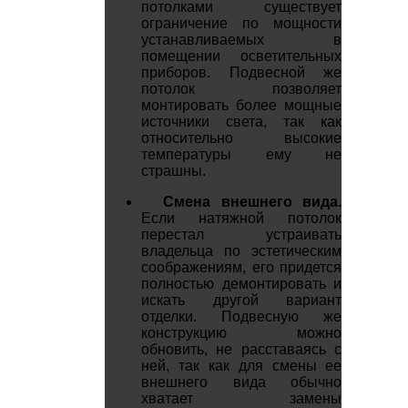
потолками существует
ограничение по мощности
устанавливаемых в
помещении осветительных
приборов. Подвесной же
потолок позволяет
монтировать более мощные
источники света, так как
относительно высокие
температуры ему не
страшны.
Смена внешнего вида.
Если натяжной потолок
перестал устраивать
владельца по эстетическим
соображениям, его придется
полностью демонтировать и
искать другой вариант
отделки. Подвесную же
конструкцию можно
обновить, не расставаясь с
ней, так как для смены ее
внешнего вида обычно
хватает замены