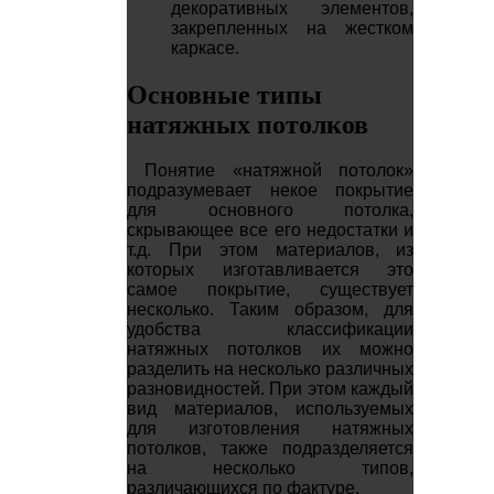
декоративных элементов,
закрепленных на жестком
каркасе.
Основные типы
натяжных потолков
Понятие «натяжной потолок»
подразумевает некое покрытие
для основного потолка,
скрывающее все его недостатки и
т.д. При этом материалов, из
которых изготавливается это
самое покрытие, существует
несколько. Таким образом, для
удобства классификации
натяжных потолков их можно
разделить на несколько различных
разновидностей. При этом каждый
вид материалов, используемых
для изготовления натяжных
потолков, также подразделяется
на несколько типов,
различающихся по фактуре.