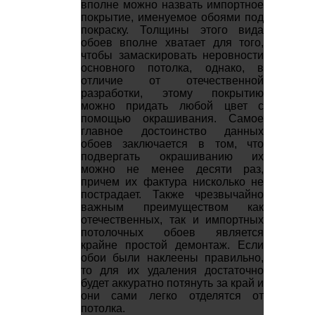
вполне можно назвать импортное
покрытие, именуемое обоями под
покраску. Толщины этого вида
обоев вполне хватает для того,
чтобы замаскировать неровности
основного потолка, однако, в
отличие от отечественной
разработки, этому покрытию
можно придать любой цвет с
помощью окрашивания. Самое
главное достоинство данных
обоев заключается в том, что
подвергать окрашиванию их
можно не менее десяти раз,
причем их фактура нисколько не
пострадает. Также чрезвычайно
важным преимуществом как
отечественных, так и импортных
потолочных обоев является
крайне простой демонтаж. Если
обои были наклеены правильно,
то для их удаления достаточно
будет аккуратно потянуть за край и
они сами легко отделятся от
потолка.