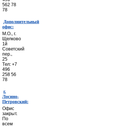
562 78
78
Дополнительный
офис:
М.О., г.
Щелково
1й
Советский
пер.,
25
Тел: +7
496
258 56
78
г.
Лосино-
Петровский:
Офис
закрыт.
По
всем