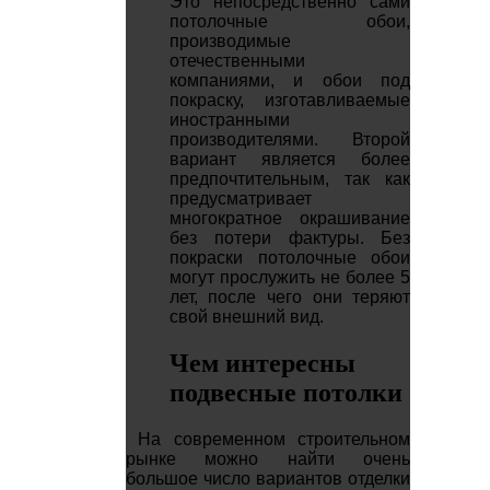
Это непосредственно сами
потолочные обои,
производимые
отечественными
компаниями, и обои под
покраску, изготавливаемые
иностранными
производителями. Второй
вариант является более
предпочтительным, так как
предусматривает
многократное окрашивание
без потери фактуры. Без
покраски потолочные обои
могут прослужить не более 5
лет, после чего они теряют
свой внешний вид.
Чем интересны
подвесные потолки
На современном строительном
рынке можно найти очень
большое число вариантов отделки