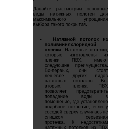
Давайте рассмотрим основные
виды натяжных полотен для
максимального упрощения
выбора такого покрытия.
Натяжной потолок из
поливинилхлоридной
пленки.
Натяжные потолки,
которые изготовлены из
пленки ПВХ, имеют
следующие преимущества.
Во-первых, они стоят
дешевле других видов
натяжных потолков. Во-
вторых, пленка ПВХ
позволяет предотвратить
попадание воды в
помещение, где установлено
подобное покрытие, если у
соседей сверху случилась не
слишком серьезная
протечка. К недостаткам
натяжных потолков из ПВХ