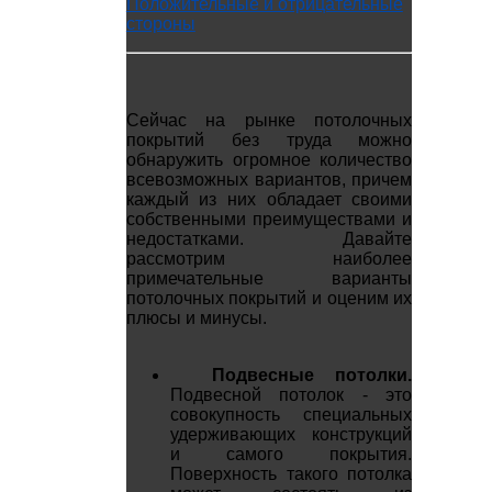
Положительные и отрицательные
стороны
Сейчас на рынке потолочных
покрытий без труда можно
обнаружить огромное количество
всевозможных вариантов, причем
каждый из них обладает своими
собственными преимуществами и
недостатками. Давайте
рассмотрим наиболее
примечательные варианты
потолочных покрытий и оценим их
плюсы и минусы.
Подвесные потолки.
Подвесной потолок - это
совокупность специальных
удерживающих конструкций
и самого покрытия.
Поверхность такого потолка