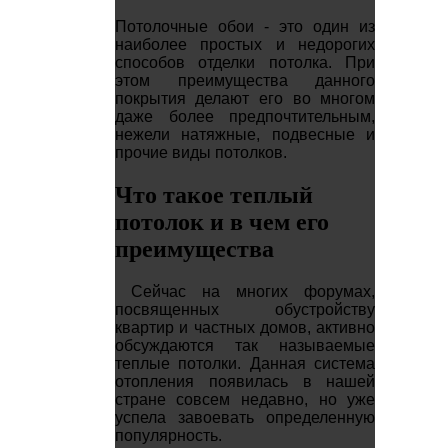
Потолочные обои - это один из
наиболее простых и недорогих
способов отделки потолка. При
этом преимущества данного
покрытия делают его во многом
даже более предпочтительным,
нежели натяжные, подвесные и
прочие виды потолков.
Что такое теплый
потолок и в чем его
преимущества
Сейчас на многих форумах,
посвященных обустройству
квартир и частных домов, активно
обсуждаются так называемые
теплые потолки. Данная система
отопления появилась в нашей
стране совсем недавно, но уже
успела завоевать определенную
популярность.