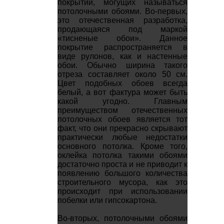
покрытий, могущих называться
потолочными обоями. Во-первых,
это отечественная разработка,
продающаяся под маркой
«тисненые обои». Данное
покрытие распространяется в
виде рулонов, как и настенные
обои. Обычно ширина такого
отреза составляет около 50 см.
Цвет подобных обоев всегда
белый, а вот фактура может быть
какой угодно. Главным
преимуществом отечественных
потолочных обоев является тот
факт, что они прекрасно скрывают
практически любые недостатки
основного потолка. Кроме того,
оклейка потолка такими обоями
достаточно проста и не приводит к
появлению большого количества
строительного мусора, как это
происходит при использовании
побелки или гипсокартона.
Во-вторых, потолочными обоями