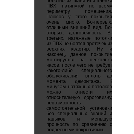
полотно из ткани или пленки
ПВХ, натянутой по всему
периметру помещения.
Плюсов у этого покрытия
очень много. Во-первых,
отличный внешний вид. Во-
вторых, долговечность. В-
третьих, натяжные потолки
из ПВХ не боятся протечек из
верхних квартир. Ну и
наконец, данное покрытие
монтируется за несколько
часов, после чего не требует
какого-либо специального
обслуживания вплоть до
момента демонтажа. К
минусам натяжных потолков
можно отнести их
относительную дороговизну,
невозможность
самостоятельной установки
без специальных знаний и
навыков и меньшую
прочность по сравнению с
подвесными покрытиями.