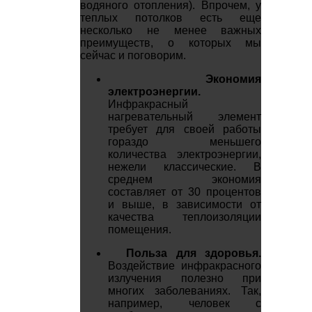
водяного отопления). Впрочем, у
теплых потолков есть еще
несколько не менее важных
преимуществ, о которых мы
сейчас и поговорим.
Экономия
электроэнергии.
Инфракрасный
нагревательный элемент
требует для своей работы
гораздо меньшего
количества электроэнергии,
нежели классические. В
среднем экономия
составляет от 30 процентов
и выше, в зависимости от
качества теплоизоляции
помещения.
Польза для здоровья.
Воздействие инфракрасного
излучения полезно при
многих заболеваниях. Так,
например, человек с