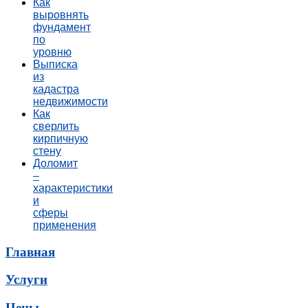
Как
выровнять
фундамент
по
уровню
Выписка
из
кадастра
недвижимости
Как
сверлить
кирпичную
стену
Доломит
–
характеристики
и
сферы
применения
Главная
Услуги
Цены