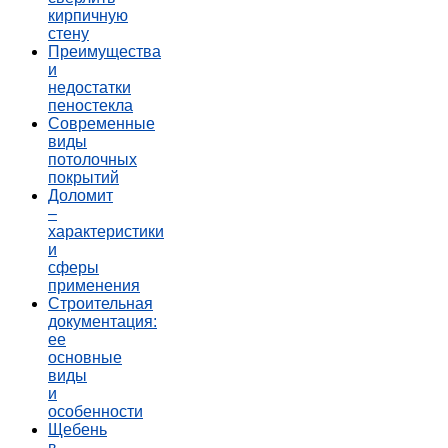
кирпичную
стену
Преимущества
и
недостатки
пеностекла
Современные
виды
потолочных
покрытий
Доломит
–
характеристики
и
сферы
применения
Строительная
документация:
ее
основные
виды
и
особенности
Щебень
в