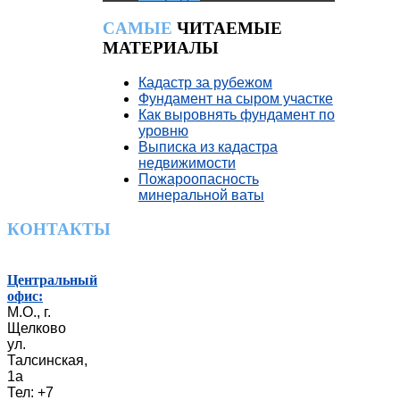
CАМЫЕ
ЧИТАЕМЫЕ
МАТЕРИАЛЫ
Кадастр за рубежом
Фундамент на сыром участке
Как выровнять фундамент по
уровню
Выписка из кадастра
недвижимости
Пожароопасность
минеральной ваты
КОНТАКТЫ
Центральный
офис:
М.О., г.
Щелково
ул.
Талсинская,
1а
Тел: +7