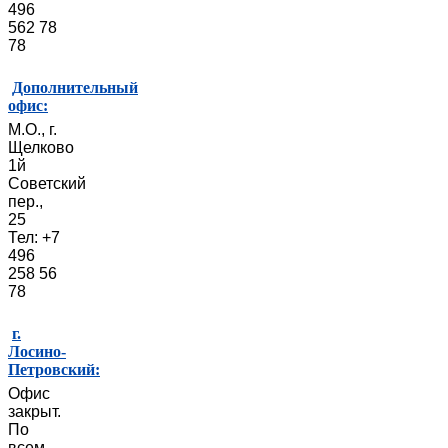
496
562 78
78
Дополнительный
офис:
М.О., г.
Щелково
1й
Советский
пер.,
25
Тел: +7
496
258 56
78
г.
Лосино-
Петровский:
Офис
закрыт.
По
всем