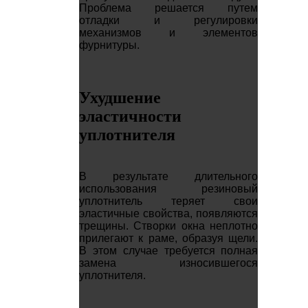
Проблема решается путем
отладки и регулировки
механизмов и элементов
фурнитуры.
Ухудшение
эластичности
уплотнителя
В результате длительного
использования резиновый
уплотнитель теряет свои
эластичные свойства, появляются
трещины. Створки окна неплотно
прилегают к раме, образуя щели.
В этом случае требуется полная
замена износившегося
уплотнителя.