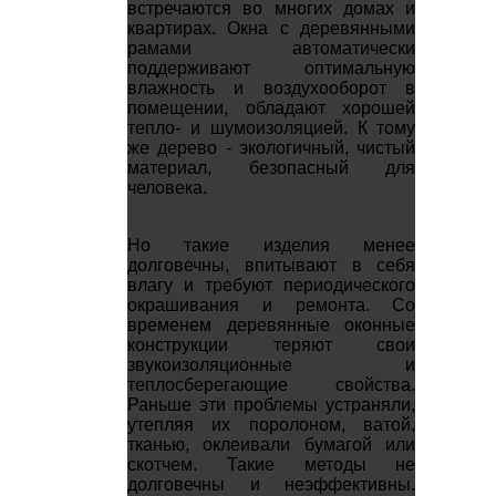
встречаются во многих домах и
квартирах. Окна с деревянными
рамами автоматически
поддерживают оптимальную
влажность и воздухооборот в
помещении, обладают хорошей
тепло- и шумоизоляцией. К тому
же дерево - экологичный, чистый
материал, безопасный для
человека.
Но такие изделия менее
долговечны, впитывают в себя
влагу и требуют периодического
окрашивания и ремонта. Со
временем деревянные оконные
конструкции теряют свои
звукоизоляционные и
теплосберегающие свойства.
Раньше эти проблемы устраняли,
утепляя их поролоном, ватой,
тканью, оклеивали бумагой или
скотчем. Такие методы не
долговечны и неэффективны.