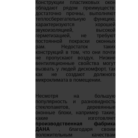
Конструкции пластиковых окон
обладают рядом преимуществ:
достаточно прочны, выполняют
теплосберегательную функцию,
характеризуются хорошей
звукоизоляцией, высокой
герметизацией, не требуют
постоянной покраски оконных
рам. Недостаток таких
конструкций в том, что они почти
не пропускают воздух. Низкие
вентиляционные свойства могут
вызвать у людей дискомфорт, так
как не создают должного
микроклимата в помещении.
Несмотря на большую
популярность и разновидность
стеклопакетов, деревянные
оконные блоки, например такие,
какие изготовляет
производственная фабрика
ДАНА
, благодаря своим
положительным качествам