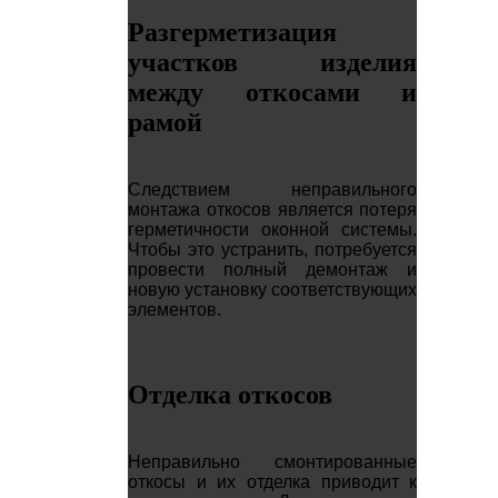
Разгерметизация
участков изделия
между откосами и
рамой
Следствием неправильного
монтажа откосов является потеря
герметичности оконной системы.
Чтобы это устранить, потребуется
провести полный демонтаж и
новую установку соответствующих
элементов.
Отделка откосов
Неправильно смонтированные
откосы и их отделка приводит к