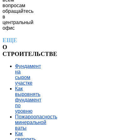
вопросам
обращайтесь
в
центральный
офис
ЕЩЕ
О
СТРОИТЕЛЬСТВЕ
Фундамент
на
сыром
участке
Как
выровнять
фундамент
по
уровню
Пожароопасность
минеральной
ваты
Как
сверлить