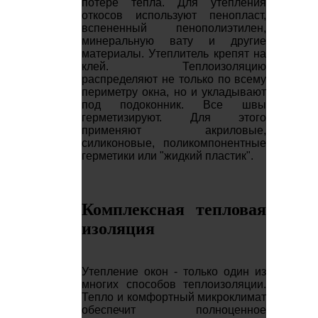
потере тепла. Для утепления
откосов используют пенопласт,
вспененный пенополиэтилен,
минеральную вату и другие
материалы. Утеплитель крепят на
клей. Теплоизоляцию
распределяют не только по всему
периметру окна, но и укладывают
под подоконник. Все швы
герметизируют. Для этого
применяют акриловые,
силиконовые, поликомпонентные
герметики или "жидкий пластик".
Комплексная тепловая
изоляция
Утепление окон - только один из
многих способов теплоизоляции.
Тепло и комфортный микроклимат
обеспечит полноценное