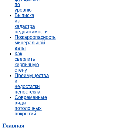
по
уровню
Выписка
из
кадастра
недвижимости
Пожароопасность
минеральной
ваты
Как
сверлить
кирпичную
стену
Преимущества
и
недостатки
пеностекла
Современные
виды
потолочных
покрытий
Главная