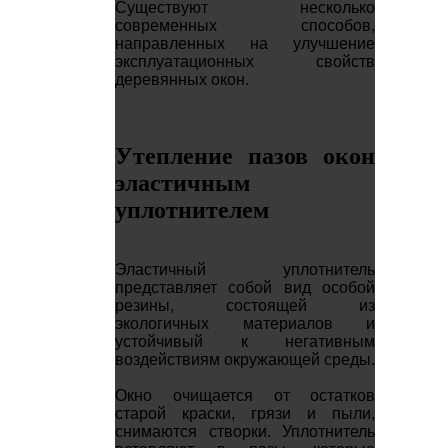
Существуют несколько
современных способов,
направленных на улучшение
эксплуатационных свойств
деревянных окон.
Утепление пазов окон
эластичным
уплотнителем
Эластичный уплотнитель
представляет собой вид особой
резины, состоящей из
экологичных материалов и
устойчивый к негативным
воздействиям окружающей среды.
Окно очищается от остатков
старой краски, грязи и пыли,
снимаются створки. Уплотнитель