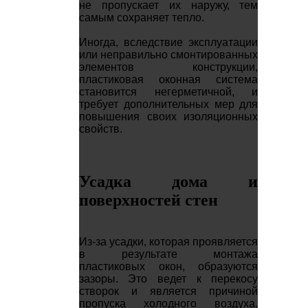
не пропускает их наружу, тем
самым сохраняет тепло.
Иногда, вследствие эксплуатации
или неправильно смонтированных
элементов конструкции,
пластиковая оконная система
становится негерметичной, и
требует дополнительных мер для
повышения своих изоляционных
свойств.
Усадка дома и
поверхностей стен
Из-за усадки, которая проявляется
в результате монтажа
пластиковых окон, образуются
зазоры. Это ведет к перекосу
створок и является причиной
пропуска холодного воздуха.