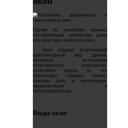
окон
Одним из наиболее важных
составляющих элементов дома
или квартиры являются окна.
Окна создают эстетический
архитектурный вид здания,
являются источником
естественного освещения,
позволяют видеть то, что
происходит снаружи, играют
важную роль в вентиляции,
звукоизоляции и
теплосбережении.
Виды окон