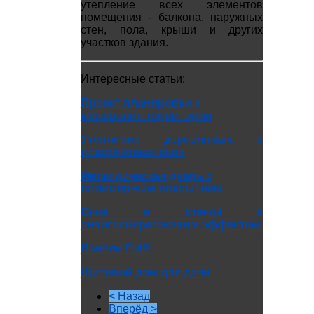
утепление всех элементов
помещения - балкона, наружных
стен, пола, крыши и других
участков здания.
Интересные статьи:
Проект планировки и
межевания территории
Утепление деревянных и
пластиковых окон
Металлическая дверь с
полимерным покрытием
Окна и стекла с
энергосберегающим эффектом
Панели ПИР
Щитовой дом для дачи
< Назад
Вперёд >