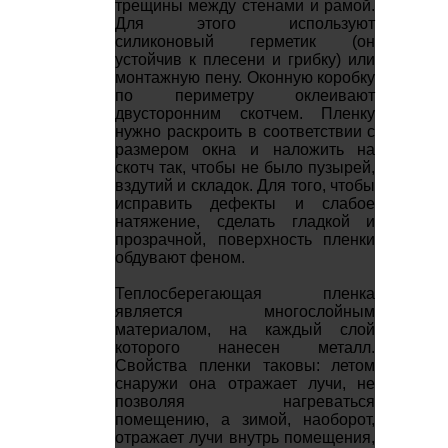
трещины между стенами и рамой.
Для этого используют
силиконовый герметик (он
устойчив к плесени и грибку) или
монтажную пену. Оконную коробку
по периметру оклеивают
двусторонним скотчем. Пленку
нужно раскроить в соответствии с
размером окна и наложить на
скотч так, чтобы не было пузырей,
вздутий и складок. Для того, чтобы
исправить дефекты и слабое
натяжение, сделать гладкой и
прозрачной, поверхность пленки
обдувают феном.
Теплосберегающая пленка
является многослойным
материалом, на каждый слой
которого нанесен металл.
Свойства пленки таковы: летом
снаружи она отражает лучи, не
позволяя нагреваться
помещению, а зимой, наоборот,
отражает лучи внутрь помещения,