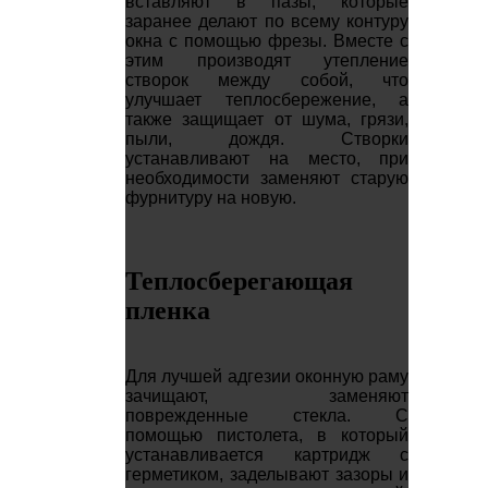
вставляют в пазы, которые
заранее делают по всему контуру
окна с помощью фрезы. Вместе с
этим производят утепление
створок между собой, что
улучшает теплосбережение, а
также защищает от шума, грязи,
пыли, дождя. Створки
устанавливают на место, при
необходимости заменяют старую
фурнитуру на новую.
Теплосберегающая
пленка
Для лучшей адгезии оконную раму
зачищают, заменяют
поврежденные стекла. С
помощью пистолета, в который
устанавливается картридж с
герметиком, заделывают зазоры и