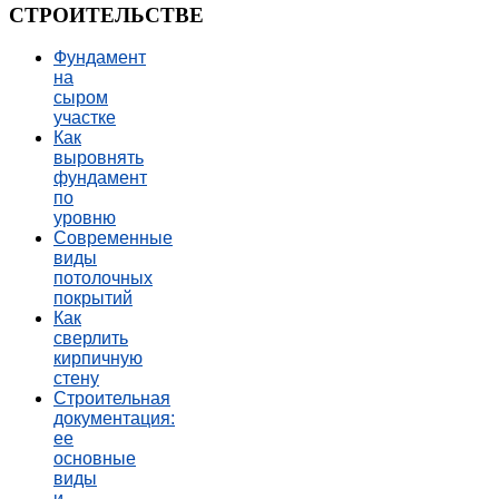
СТРОИТЕЛЬСТВЕ
Фундамент
на
сыром
участке
Как
выровнять
фундамент
по
уровню
Современные
виды
потолочных
покрытий
Как
сверлить
кирпичную
стену
Строительная
документация:
ее
основные
виды
и