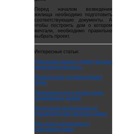
Перед началом возведения
жилища необходимо подготовить
соответствующие документы. А
чтобы построить дом о котором
мечтали, необходимо правильно
выбрать проект.
Интересные статьи:
Городское жилье теряет былую
привлекательность
Правильная теплоизоляция
дома
Преимущества и недостатки
деревянных домов
Получение разрешения на
строительство частного дома
Системы автономного
отопления дома