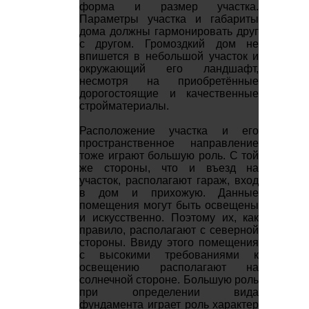
форма и размер участка.
Параметры участка и габариты
дома должны гармонировать друг
с другом. Громоздкий дом не
впишется в небольшой участок и
окружающий его ландшафт,
несмотря на приобретённые
дорогостоящие и качественные
стройматериалы.
Расположение участка и его
пространственное направление
тоже играют большую роль. С той
же стороны, что и въезд на
участок, располагают гараж, вход
в дом и прихожую. Данные
помещения могут быть освещены
и искусственно. Поэтому их, как
правило, располагают с северной
стороны. Ввиду этого помещения
с высокими требованиями к
освещению располагают на
солнечной стороне. Большую роль
при определении вида
фундамента играет роль характер