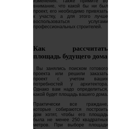
изменения. Также примите во
внимание, что какой бы ни был
проект, его необходимо привязать
к участку, а для этого лучше
воспользоваться услугами
профессиональных строителей.
Как рассчитать
площадь будущего дома
Вы занялись поиском готового
проекта или решили заказать
проект с учетом ваших
потребностей у архитектора.
Однако вам надо определиться,
какой будет площадь вашего дома.
Практически все граждане,
которые собираются построить
дом хотят, чтобы его площадь
была не менее 250 квадратных
метров. При выборе площади