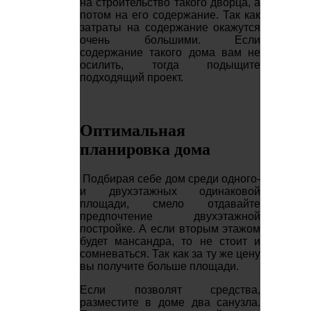
на строительство такого дворца, а
потом на его содержание. Так как
затраты на содержание окажутся
очень большими. Если
содержание такого дома вам не
осилить, тогда подыщите
подходящий проект.
Оптимальная
планировка дома
Подбирая себе дом среди одного-
и двухэтажных одинаковой
площади, смело отдавайте
предпочтение двухэтажной
постройке. А если вторым этажом
будет мансандра, то не стоит и
сомневаться. Так как за ту же цену
вы получите больше площади.
Если позволят средства,
разместите в доме два санузла.