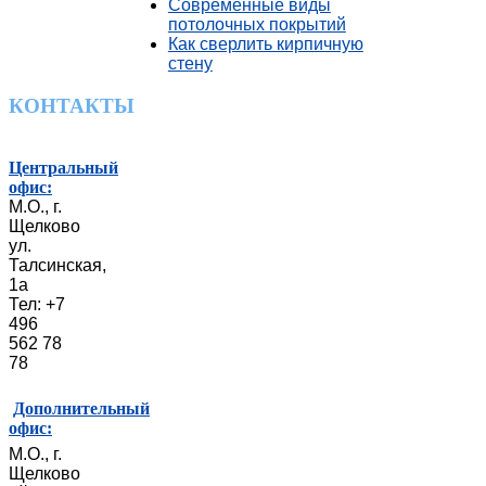
Современные виды
потолочных покрытий
Как сверлить кирпичную
стену
КОНТАКТЫ
Центральный
офис:
М.О., г.
Щелково
ул.
Талсинская,
1а
Тел: +7
496
562 78
78
Дополнительный
офис:
М.О., г.
Щелково