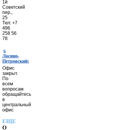
1й
Советский
пер.,
25
Тел: +7
496
258 56
78
г.
Лосино-
Петровский:
Офис
закрыт.
По
всем
вопросам
обращайтесь
в
центральный
офис
ЕЩЕ
О