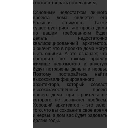
соответствовать пожеланиям.
Основным недостатком личного
проекта дома является его
большая стоимость. Также
существует риск, что проект дома
по вашим требованиям будет
делать недостаточно
квалифицированный архитектор,
а значит, что в проекте дома могут
быть ошибки. А это означает, что
построить по такому проекту
жилище невозможно и впустую
будут потрачены деньги и нервы.
Поэтому постарайтесь найти
высококвалифицированного
архитектора, который создаст
высококачественный проект
вашего дома, при строительстве
которого не возникнет проблем.
Хороший архитектор - это залог
того, что вы сохраните свое время
и нервы, а дом вас будет радовать
долгие годы.