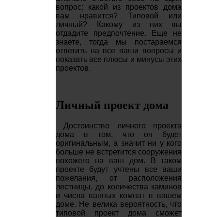
вопрос: какой из проектов дома
вам нравится? Типовой или
личный? Какому из них вы
отдадите предпочтение. Еще не
знаете, тогда мы постараемся
ответить на все ваши вопросы и
показать все плюсы и минусы этих
проектов.
Личный проект дома
Достоинство личного проекта
дома в том, что он будет
оригинальным, а значит ни у кого
больше не встретится сооружения
похожего на ваш дом. В таком
проекте будут учтены все ваши
пожелания, от расположения
лестницы, до количества каминов
и числа ванных комнат в вашем
доме. Не велика вероятность, что
типовой проект дома сможет