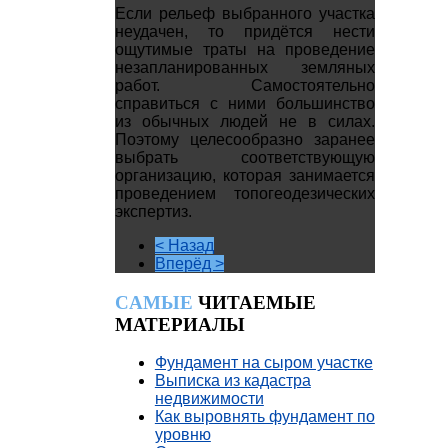
Если рельеф выбранного участка
неудачен, то придётся нести
ощутимые траты на проведение
незапланированных земляных
работ. Самостоятельно
справиться с ними большинство
из обычных людей не в силах.
Поэтому целесообразно заранее
выбрать соответствующую
организацию, которая занимается
проведением топогеодезических
экспертиз.
< Назад
Вперёд >
CАМЫЕ
ЧИТАЕМЫЕ
МАТЕРИАЛЫ
Фундамент на сыром участке
Выписка из кадастра
недвижимости
Как выровнять фундамент по
уровню