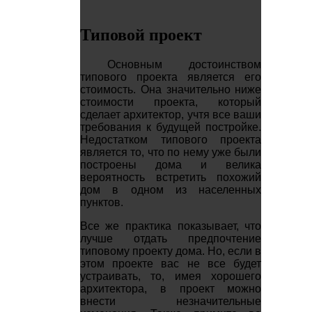
Типовой проект
Основным достоинством
типового проекта является его
стоимость. Она значительно ниже
стоимости проекта, который
сделает архитектор, учтя все ваши
требования к будущей постройке.
Недостатком типового проекта
является то, что по нему уже были
построены дома и велика
вероятность встретить похожий
дом в одном из населенных
пунктов.
Все же практика показывает, что
лучше отдать предпочтение
типовому проекту дома. Но, если в
этом проекте вас не все будет
устраивать, то, имея хорошего
архитектора, в проект можно
внести незначительные