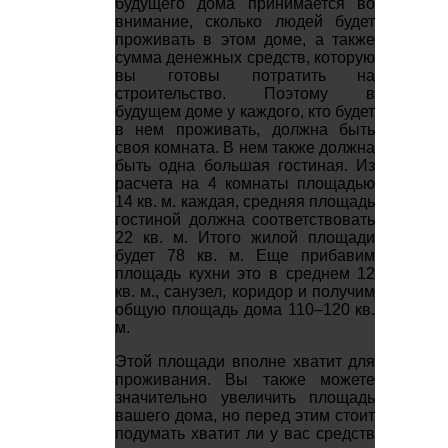
будущего дома принимается во
внимание, сколько людей будет
проживать в этом доме, а также
сумма денежных средств, которую
вы готовы потратить на
строительство. Поэтому в
будущем доме у каждого, кто будет
в нем проживать, должна быть
своя комната. В нем также должна
быть одна большая гостиная. Из
расчета на 4 комнаты площадью
14 кв. м. каждая, средняя площадь
гостиной должна соответствовать
22 кв. м. Итого жилой площади
будет 78 кв. м. Еще прибавим
площадь кухни это в среднем 12
кв. м., санузел, коридор и получим
общую площадь дома 110–120 кв.
м.
Этой площади вполне хватит для
проживания. Вы также можете
значительно увеличить площадь
вашего дома, но перед этим стоит
подумать хватит ли у вас средств