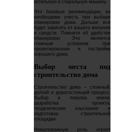
котельную и стиральную машину.
Это базовые рекомендации, их
необходимо учесть при выборе
планировки дома. Дальше все
будет зависеть от вашего желания
и средств. Помните об удобстве
планировки. Это является
главным условием при
проектировании и постройке
хорошего дома.
Выбор места под
строительство дома
Строительство дома – сложный,
долгий и дорогостоящий процесс.
Выбор и покупка земли,
разработка проекта,
геодезические изыскания и
подготовка строительной
площадки.
Немаловажную роль играет