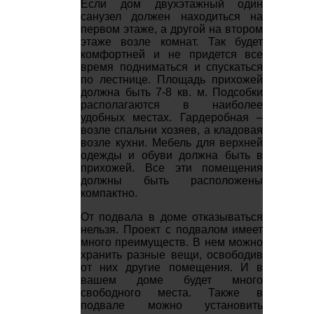
Если дом двухэтажный один
санузел должен находиться на
первом этаже, а другой на втором
этаже возле комнат. Так будет
комфортней и не придется все
время подниматься и спускаться
по лестнице. Площадь прихожей
должна быть 7-8 кв. м. Подсобки
располагаются в наиболее
удобных местах. Гардеробная –
возле спальни хозяев, а кладовая
возле кухни. Мебель для верхней
одежды и обуви должна быть в
прихожей. Все эти помещения
должны быть расположены
компактно.
От подвала в доме отказываться
нельзя. Проект с подвалом имеет
много преимуществ. В нем можно
хранить разные вещи, освободив
от них другие помещения. И в
вашем доме будет много
свободного места. Также в
подвале можно установить