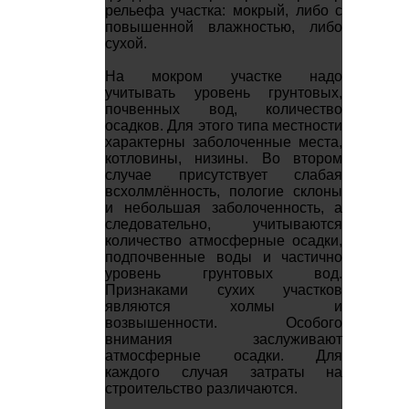
рельефа участка: мокрый, либо с
повышенной влажностью, либо
сухой.
На мокром участке надо
учитывать уровень грунтовых,
почвенных вод, количество
осадков. Для этого типа местности
характерны заболоченные места,
котловины, низины. Во втором
случае присутствует слабая
всхолмлённость, пологие склоны
и небольшая заболоченность, а
следовательно, учитываются
количество атмосферные осадки,
подпочвенные воды и частично
уровень грунтовых вод.
Признаками сухих участков
являются холмы и
возвышенности. Особого
внимания заслуживают
атмосферные осадки. Для
каждого случая затраты на
строительство различаются.