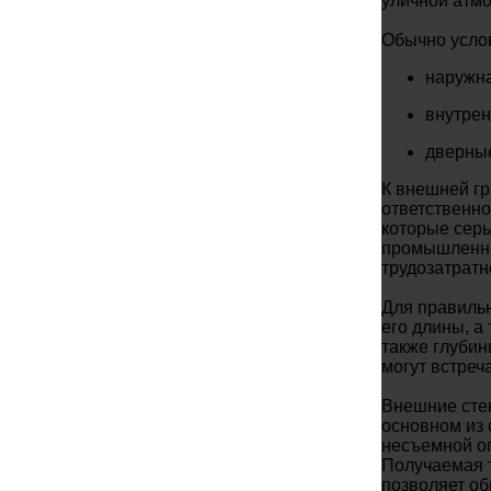
уличной атм
Обычно услов
наружн
внутрен
дверны
К внешней гр
ответственно
которые серь
промышленные
трудозатратн
Для правильн
его длины, а
также глубин
могут встреч
Внешние стен
основном из 
несъемной оп
Получаемая т
позволяет об