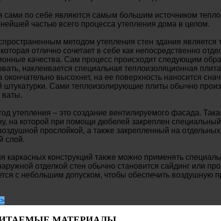
 сами по себе являются самым большим источником теплов
нейшей частью всего процесса утепления дома в целом.
спространенным методом утепления стен здания является 
 которая отлично сочетает в себе как непосредственно отд
онные качества. Сам процесс происходит следующим образ
вать, наклеивается специальная теплоизоляционная плита
та окончательно высохнет, на ее поверхность наносится сна
 штукатурки. Сами теплоизолирующие плиты обычно произ
 ваты.
од утепления – это создание вентилируемого фасада. Така
у, на которой при помощи дюбелей закреплен специальный
воздушной прослойкой, а также закрепленный на отдельны
 слой.
ия каркасных конструкций также можно применять специал
наружной отделкой стен обычно становится сайдинг или про
тся с небольшим допуском, чтобы обеспечить воздушную п
>
ИТАЕМЫЕ МАТЕРИАЛЫ