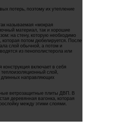
ых потерь, поэтому их утепление
так называемая «мокрая
елочный материал, так и хорошие
ом: на стену, которую необходимо
, которая потом дюбелируется. После
чала слой обычной, а потом и
водятся из пенополистерола или
я конструкция включает в себя
 теплоизоляционный слой,
х длинных направляющих
ьные ветрозащитные плиты ДВП. В
стая деревянная вагонка, которая
рослойку между этими слоями.