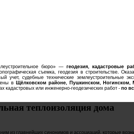
леустроительное бюро» —
геодезия, кадастровые ра
опографическая съемка, геодезия в строительстве. Оказ
вый учет, судебные технические землеустроительные эк
нены в
Щёлковском районе, Пушкинском, Ногинском,
ах кадастровых или инженерно-геодезических работ -
по вс
ьная теплоизоляция дома
ним из главнейших синонимов и ассоциаций, которые возни