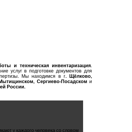
боты и техническая инвентаризация
.
ание услуг в подготовке документов для
спертизы. Мы находимся в г
. Щёлково,
 Мытищинском, Сергиево-Посадском
и
ей России.
кают у каждого человека со словом