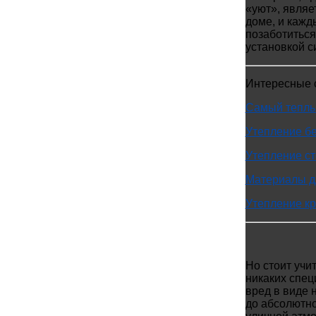
«уют», являе
доме, и кажд
позаботиться
установкой с
Интересные с
Самый теплый
Утепление бе
Утепление ст
Материалы дл
Утепление к
Но стоит учи
никаких спец
вред в виде 
до абсолютно