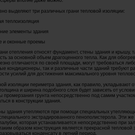
осферы вполне даже можно.
но выделяют три различных грани тепловой изоляции:
ая теплоизоляция
ние элементы здания
е и оконные проемы
ани отепления относят фундамент, стены здания и крышу, та
сть за основной объем драгоценного тепла. Как для обогр
езно отличаются по своей площади, могут требоваться либ
 кондиционеры, так и различные части зданий требуют ра
ости усилий для достижения максимального уровня теплово
ой изоляции периметра здания, как правило, укладывают о
 толщина и ширина подобного слоя будет зависеть от условий
ы промерзания грунта непосредственно под самим участком
аться в конструкции здания.
ы здания утепляются при помощи специальных утепляющих
специального экстрадированного пенополистерола. Эти же 
алубки, которая устанавливается непосредственно при за
аким образом конструкция является прекрасной тепловой з
разовываться конденсату в летний период.