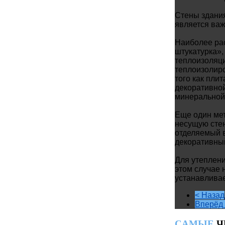
Стены здания
является важ
Наиболее ра
штукатурка»,
теплоизоляци
теплоизолиро
того как пли
декоративной
минеральной
Еще один мет
несущую стен
отделяемый 
декоративный
Для утеплен
этом случае 
устанавливае
< Назад
Вперёд 
CАМЫЕ
Ч