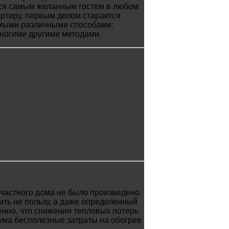
ется самым желанным гостем в любом
артиру, первым делом старается
самыми различными способами:
многими другими методами.
а частного дома не было произведено
ить не пользу, а даже определенный
енно, что снижения тепловых потерь
мума бесполезные затраты на обогрев