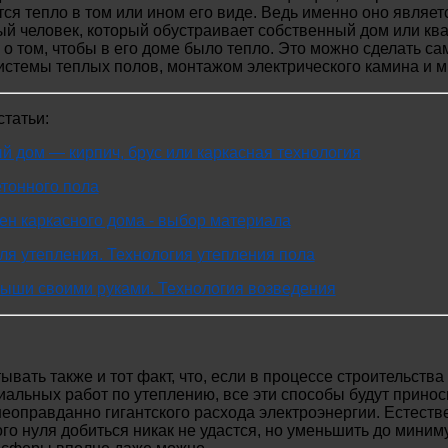
тся тепло в том или ином его виде. Ведь именно оно явля
ый человек, который обустраивает собственный дом или кв
 о том, чтобы в его доме было тепло. Это можно сделать 
истемы теплых полов, монтажом электрического камина и 
татьи:
 дом — кирпич, брус или каркасная технология
тонного пола
ен каркасного дома - выбор материала
я утепления. Технология утепления пола
рыши своими руками. Технология возведения
тывать также и тот факт, что, если в процессе строительств
иальных работ по утеплению, все эти способы будут принос
неоправданно гигантского расхода электроэнергии. Естеств
го нуля добиться никак не удастся, но уменьшить до мини