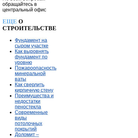
обращайтесь в
центральный офис
ЕЩЕ
О
СТРОИТЕЛЬСТВЕ
Фундамент на
сыром участке
Как выровнять
фундамент по
уровню
Пожароопасность
минеральной
ваты
Как сверлить
кирпичную стену
Преимущества и
недостатки
пеностекла
Современные
виды
потолочных
покрытий
Доломит –