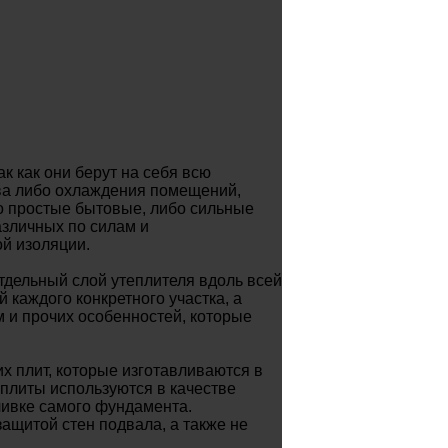
к как они берут на себя всю
ева либо охлаждения помещений,
о простые бытовые, либо сильные
зличных по силам и
й изоляции.
тдельный слой утеплителя вдоль всей
 каждого конкретного участка, а
 и прочих особенностей, которые
 плит, которые изготавливаются в
плиты используются в качестве
ливке самого фундамента.
ащитой стен подвала, а также не