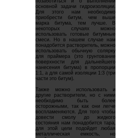
позаботиться и о выполнении
основной задачи гидроизоляции.
Для этого нам необходимо
приобрести битум, чем выше
марка битума, тем лучше. В
некоторых случаях можно
использовать готовые битумные
смеси. Но в нашем случае нам
понадобится растворитель, можно
использовать обычную солярку
для праймера (это грунтование
поверхности для дальнейшего
нанесения битума) в пропорции
1:1, а для самой изоляции 1:3 (три
части это битум).
Также можно использовать и
другие растворители, но с ними
необходимо быть более
осторожными, так как они легче
воспламеняются. Для того чтобы
довести смолу до жидкого
состояния нам понадобится тара,
для этой цели подойдет любая
металлическая емкость, но