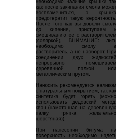
необходимо наличие крышки так
как после закипания смола может
воспламениться, а крышка
предотвратит такую вероятность.
После того как вы довели смолу
до кипения, приступаем к
смешиванию ее с растворителем
(соляркой), ВНИМАНИЕ: лить
необходимо смолу в
растворитель, а не наоборот. При
соединении двух жидкостей
непрерывно помешиваем
деревянной палкой или
металлическим прутом.
Наносить рекомендуется валиком
с натуральным покрытием, так как
синтетика будет гореть (можно
использовать дедовский метод:
квач (намотанная на деревянную
палку тряпка, желательно
шерстяная)).
При нанесении битума на
поверхность необходимо надеть