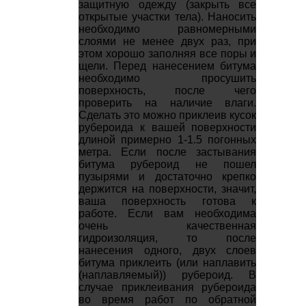
защитную одежду (закрыть все
открытые участки тела). Наносить
необходимо равномерными
слоями не менее двух раз, при
этом хорошо заполняя все поры и
щели. Перед нанесением битума
необходимо просушить
поверхность, после чего
проверить на наличие влаги.
Сделать это можно приклеив кусок
рубероида к вашей поверхности
длиной примерно 1-1.5 погонных
метра. Если после застывания
битума рубероид не пошел
пузырями и достаточно крепко
держится на поверхности, значит,
ваша поверхность готова к
работе. Если вам необходима
очень качественная
гидроизоляция, то после
нанесения одного, двух слоев
битума приклеить (или наплавить
(наплавляемый)) рубероид. В
случае приклеивания рубероида
во время работ по обратной