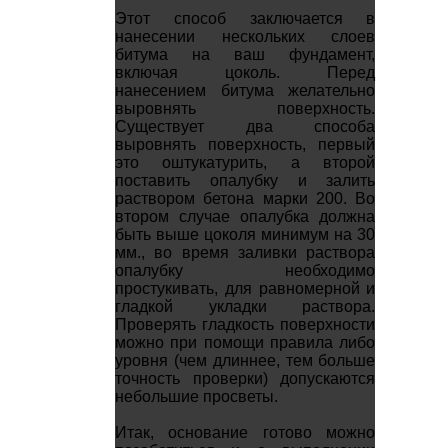
Этот способ заключается в
нанесении нескольких слоев
битума на ваш фундамент,
включая цоколь. Перед
нанесением битума желательно
выровнять поверхность.
Существует два способа
выровнять поверхность, первый
это оштукатурить, а второй
поставить опалубку и залить
раствором бетона марки 200. Во
втором случае опалубка должна
быть выше цоколя минимум на 30
мм., во время заливки раствора
опалубку необходимо
простукивать, для равномерной и
гладкой укладки раствора.
Проверять гладкость поверхности
можно при помощи правила либо
уровня (чем длиннее, тем больше
точность проверки) допускаются
небольшие просветы.
Итак, основание готово можно