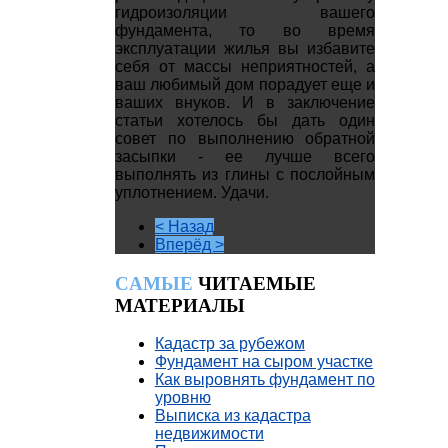
гидроизоляции вашего
фундамента, то во время
эксплуатации жилья вы избавите
себя от массы неприятностей, а
ваш любимый дом порадует еще и
ваших внуков. И в заключение
статьи хотелось бы дать один
совет по выполнению обратной
засыпки - ее лучше всего
выполнять из глины с послойным
уплотнением. Удачи.
< Назад
Вперёд >
CАМЫЕ
ЧИТАЕМЫЕ
МАТЕРИАЛЫ
Кадастр за рубежом
Фундамент на сыром участке
Как выровнять фундамент по
уровню
Выписка из кадастра
недвижимости