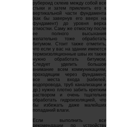
рубероид склеив между собой все
стыки и затем приклеить его к
вертикальной части фундамента
(как бы завернув его вверх на
фундамент) до уровня верха
отмостки. Саму же отмостку после
ее полного высыхания
желательно тоже обработать
битумом. Стоит также отметить,
что если у вас на здании имеются
термоизоляционные швы их также
нужно обработать битумом.
Следует уделить большое
внимание всем коммуникациям,
проходящим через фундамент,
все места входа (кабелей,
водопровода, труб канализации и
др.) нужно плотно забить крепким
раствором и очень тщательно
обработать гидроизоляцией, что
бы избежать даже малейших
попаданий влаги.
Если выполнить все
рекомендации по устройству