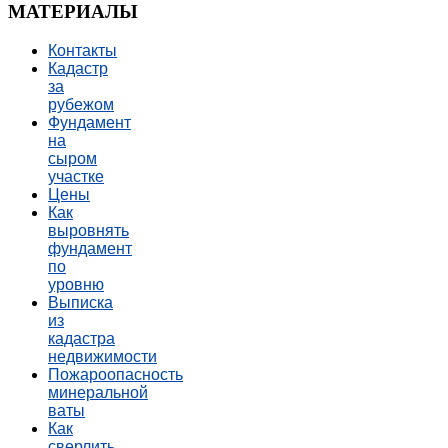
МАТЕРИАЛЫ
Контакты
Кадастр
за
рубежом
Фундамент
на
сыром
участке
Цены
Как
выровнять
фундамент
по
уровню
Выписка
из
кадастра
недвижимости
Пожароопасность
минеральной
ваты
Как
сверлить