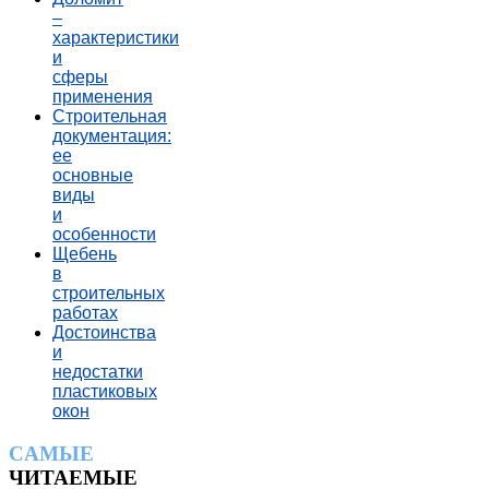
–
характеристики
и
сферы
применения
Строительная
документация:
ее
основные
виды
и
особенности
Щебень
в
строительных
работах
Достоинства
и
недостатки
пластиковых
окон
CАМЫЕ
ЧИТАЕМЫЕ