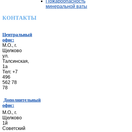
Пожароопасность
минеральной ваты
КОНТАКТЫ
Центральный
офис:
М.О., г.
Щелково
ул.
Талсинская,
1а
Тел: +7
496
562 78
78
Дополнительный
офис:
М.О., г.
Щелково
1й
Советский