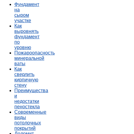
Фундамент
на
сыром
участке
Как
выровнять
фундамент
по
уровню
Пожароопасность
минеральной
ваты
Как
сверлить
кирпичную
стену
Преимущества
и
недостатки
пеностекла
Современные
виды
потолочных
покрытий
Доломит