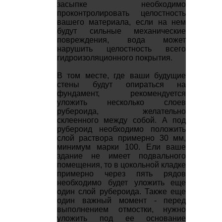
засыпке необходимо
проконтролировать целостность
вашего материала, если на нем
будут сильные механические
повреждения, вода может
нарушить целостность всего
гидроизоляционного покрытия.
В том месте, где ваши будущие
стены будут опираться на
фундамент, рекомендуется
уложить несколько слоев
рубероида, желательно
склеенного между собой. А под
рубероид необходимо положить
слой раствора примерно 30 мм,
минимум марки 100. Ели ваше
здание не имеет подвального
помещения, то в цокольной кладке
примерно через пять рядов
необходимо будет уложить еще
один слой рубероида. Также еще
один важный момент - перед
выполнением отмостки, нужно
уложить под ее основание