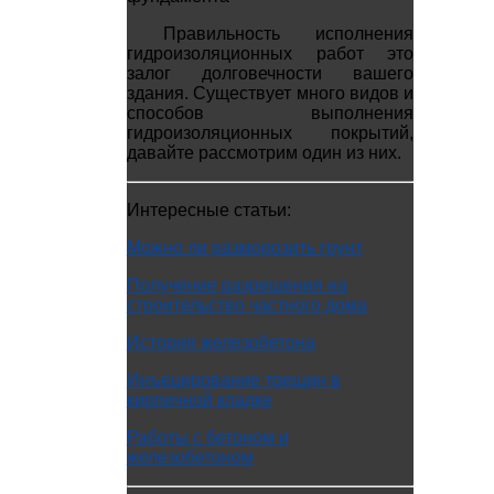
Правильность исполнения
гидроизоляционных работ это
залог долговечности вашего
здания. Существует много видов и
способов выполнения
гидроизоляционных покрытий,
давайте рассмотрим один из них.
Интересные статьи:
Можно ли разморозить грунт
Получение разрешения на
строительство частного дома
История железобетона
Инъецирование трещин в
кирпичной кладке
Работы с бетоном и
железобетоном