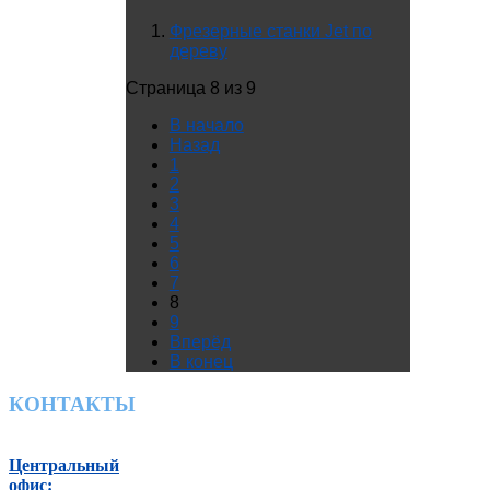
Фрезерные станки Jet по
дереву
Страница 8 из 9
В начало
Назад
1
2
3
4
5
6
7
8
9
Вперёд
В конец
КОНТАКТЫ
Центральный
офис: