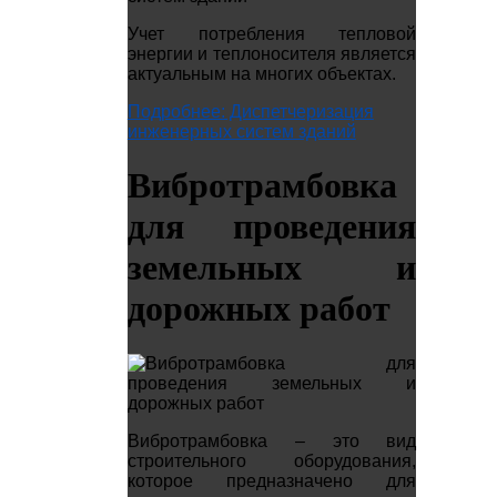
Учет потребления тепловой
энергии и теплоносителя является
актуальным на многих объектах.
Подробнее: Диспетчеризация
инженерных систем зданий
Вибротрамбовка
для проведения
земельных и
дорожных работ
Вибротрамбовка – это вид
строительного оборудования,
которое предназначено для