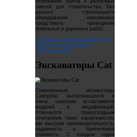
уплотнения грунта и различных
смесей для строительства. Без
данного строительного
оборудования невозможно
представить проведение
земельных и дорожных работ.
Подробнее: Вибротрамбовка для
проведения земельных и
дорожных работ
Экскаваторы Cat
Современные экскаваторы
Caterpillar, выпускающиеся в
очень широком ассортименте
моделей и модификаций,
отличаются превосходным
сочетанием таких характеристик,
как высокая производительность,
надежность и приемлемая
стоимость. С каждым годом