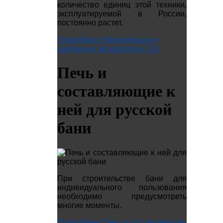
количество единиц этой техники,
эксплуатируемой в России,
постоянно растет.
Подробнее: Маневреные и
надежные экскаваторы Cat
Печь и
составляющие к
ней для русской
бани
При строительстве бани для
индивидуального пользования
необходимо предусмотреть
многие моменты.
Подробнее: Печь и составляющие