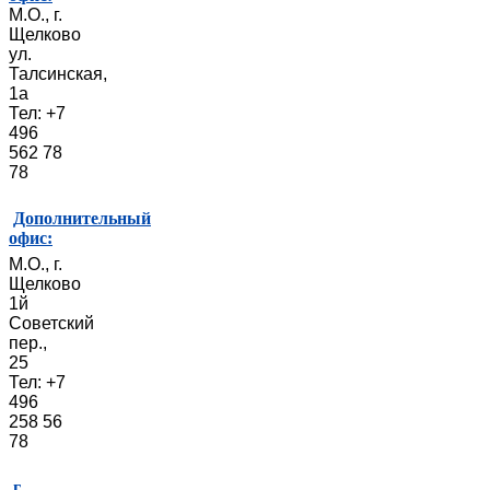
М.О., г.
Щелково
ул.
Талсинская,
1а
Тел: +7
496
562 78
78
Дополнительный
офис:
М.О., г.
Щелково
1й
Советский
пер.,
25
Тел: +7
496
258 56
78
г.