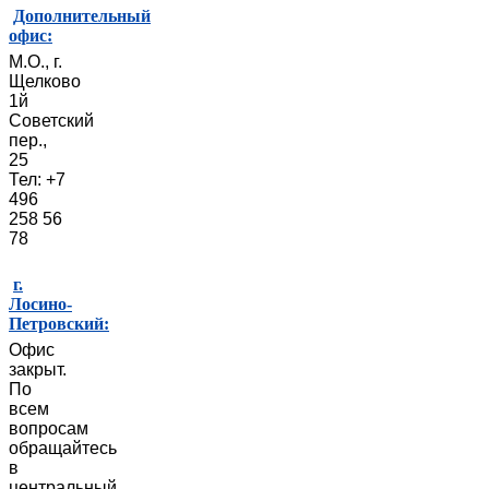
Дополнительный
офис:
М.О., г.
Щелково
1й
Советский
пер.,
25
Тел: +7
496
258 56
78
г.
Лосино-
Петровский:
Офис
закрыт.
По
всем
вопросам
обращайтесь
в
центральный