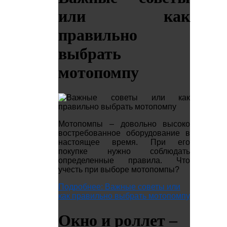
или как
правильно
выбрать
мотопомпу
Мотопомпы – довольно высоко
востребованное оборудование в
настоящее время. При его
покупке нужно соблюдать
определенные правила. Что
учесть при выборе мотопомпы?
Подробнее: Важные советы или
как правильно выбрать мотопомпу
Окно и роллет –