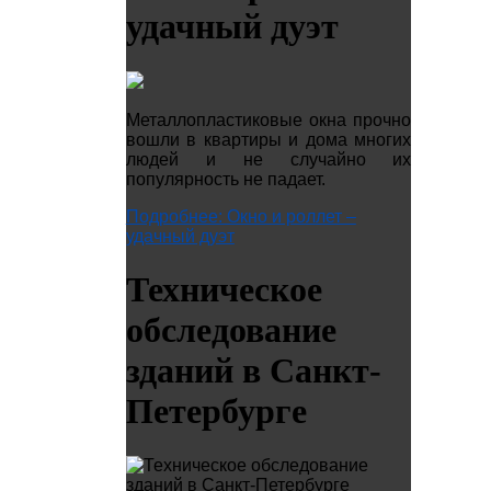
удачный дуэт
Металлопластиковые окна прочно
вошли в квартиры и дома многих
людей и не случайно их
популярность не падает.
Подробнее: Окно и роллет –
удачный дуэт
Техническое
обследование
зданий в Санкт-
Петербурге