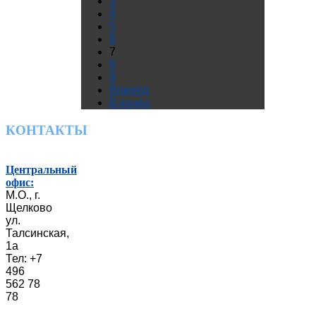
3
4
5
6
7
8
9
Вперёд
В конец
КОНТАКТЫ
Центральный
офис:
М.О., г.
Щелково
ул.
Талсинская,
1а
Тел: +7
496
562 78
78