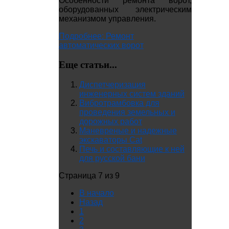
Особенности ремонта ворот,
оборудованных электрическим
механизмом управления.
Подробнее: Ремонт
автоматических ворот
Еще статьи...
Диспетчеризация
инженерных систем зданий
Вибротрамбовка для
проведения земельных и
дорожных работ
Маневреные и надежные
экскаваторы Cat
Печь и составляющие к ней
для русской бани
Страница 7 из 9
В начало
Назад
1
2