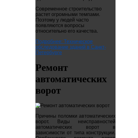
Современное строительство
растет огромными темпами.
Поэтому у людей часто
появляются вопросы
относительно его качества.
Подробнее: Техническое
обследование зданий в Санкт-
Петербурге
Ремонт
автоматических
ворот
Причины поломки автоматических
ворот. Виды неисправностей
автоматических ворот в
зависимости от типа конструкции.