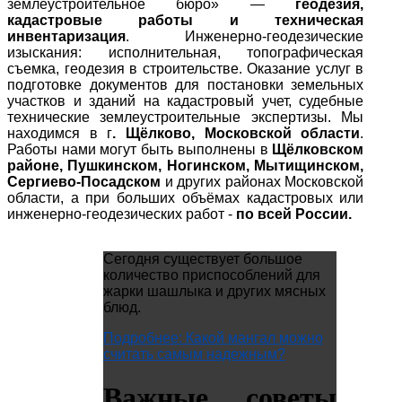
землеустроительное бюро» —
геодезия,
кадастровые работы и техническая
инвентаризация
. Инженерно-геодезические
изыскания: исполнительная, топографическая
съемка, геодезия в строительстве. Оказание услуг в
подготовке документов для постановки земельных
участков и зданий на кадастровый учет, судебные
технические землеустроительные экспертизы. Мы
находимся в г
. Щёлково, Московской области
.
Работы нами могут быть выполнены в
Щёлковском
районе, Пушкинском, Ногинском, Мытищинском,
Сергиево-Посадском
и других районах Московской
области, а при больших объёмах кадастровых или
инженерно-геодезических работ -
по всей России.
Сегодня существует большое
количество приспособлений для
жарки шашлыка и других мясных
блюд.
Подробнее: Какой мангал можно
считать самым надежным?
Важные советы