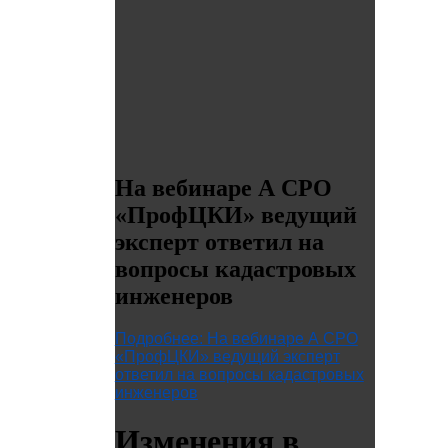
На вебинаре А СРО
«ПрофЦКИ» ведущий
эксперт ответил на
вопросы кадастровых
инженеров
Подробнее: На вебинаре А СРО
«ПрофЦКИ» ведущий эксперт
ответил на вопросы кадастровых
инженеров
Изменения в