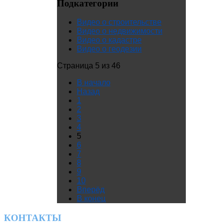
Подкатегории
Видео о строительстве
Видео о недвижимости
Видео о кадастре
Видео о геодезии
Страница 5 из 46
В начало
Назад
1
2
3
4
5
6
7
8
9
10
Вперёд
В конец
КОНТАКТЫ