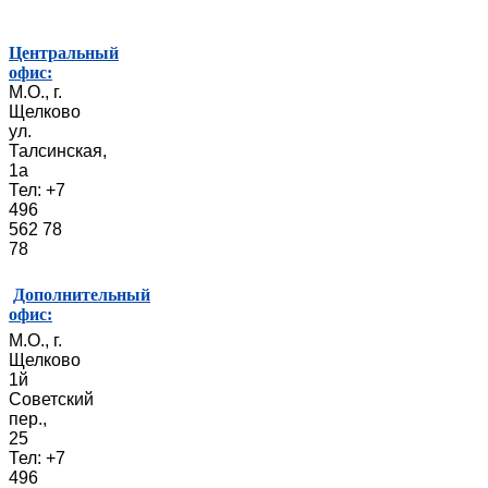
Центральный
офис:
М.О., г.
Щелково
ул.
Талсинская,
1а
Тел: +7
496
562 78
78
Дополнительный
офис:
М.О., г.
Щелково
1й
Советский
пер.,
25
Тел: +7
496