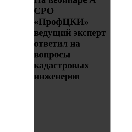
СРО
«ПрофЦКИ»
ведущий эксперт
ответил на
вопросы
кадастровых
инженеров