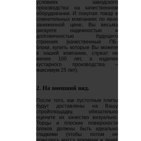
условиях заводского
производства на качественном
оборудовании. И покупая товар в
сомнительных компаниях по явно
заниженной цене, Вы весьма
рискуете надежностью и
долговечностью будущего
строения (качественные ПБ-
блоки, купить которые Вы можете
в нашей компании, служат не
менее 100 лет, а изделия
кустарного производства –
максимум 25 лет).
2. На внешний вид.
После того, как пустотные плиты
будут доставлены на Вашу
стройплощадку, обязательно
оцените их качество визуально.
Торцы и плоские поверхности
блоков должны быть идеально
гладкими (чтобы потом не
пришлось массу времени и денег