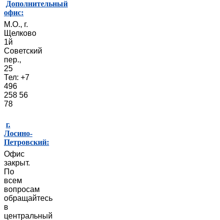
Дополнительный
офис:
М.О., г.
Щелково
1й
Советский
пер.,
25
Тел: +7
496
258 56
78
г.
Лосино-
Петровский:
Офис
закрыт.
По
всем
вопросам
обращайтесь
в
центральный