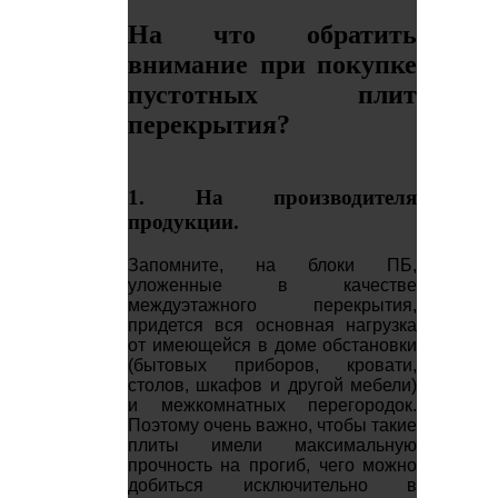
На что обратить
внимание при покупке
пустотных плит
перекрытия?
1. На производителя
продукции.
Запомните, на блоки ПБ,
уложенные в качестве
междуэтажного перекрытия,
придется вся основная нагрузка
от имеющейся в доме обстановки
(бытовых приборов, кровати,
столов, шкафов и другой мебели)
и межкомнатных перегородок.
Поэтому очень важно, чтобы такие
плиты имели максимальную
прочность на прогиб, чего можно
добиться исключительно в