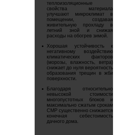
теплоизоляционные
свойства материала
улучшают микроклимат в
помещении, создавая
живительную прохладу в
летний зной и снижая
расходы на обогрев зимой.
Хорошая устойчивость к
негативному воздействию
климатических факторов
(морозы, влажность, ветра)
снижает до нуля вероятность
образования трещин в жби
поверхности.
Благодаря относительно
невысокой стоимости
многопустотных блоков и
максимально сжатым срокам
СМР существенно снижается
конечная себестоимость
дачного дома.