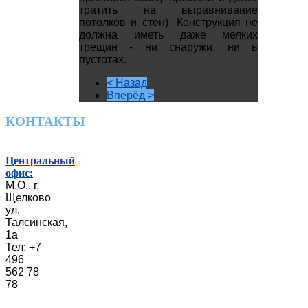
тратить на выравнивание
потолков и стен). Конструкция не
должна иметь даже мелких
трещин - ни снаружи, ни в
пустотах.
< Назад
Вперёд >
КОНТАКТЫ
Центральный
офис:
М.О., г.
Щелково
ул.
Талсинская,
1а
Тел: +7
496
562 78
78