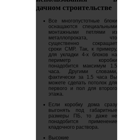
дачном строительстве
Все многопустотные блоки
оснащаются специальными
монтажными петлями из
металлопроката, что
существенно сокращает
сроки СМР. Так, к примеру,
для укладки 4-х блоков на
периметр коробки
понадобится максимум 1.5
часа. Другими словами,
фактически за 1.5 часа Вы
можете сделать потолок для
первого и пол для второго
этажа.
Если коробку дома сразу
выгонять под габаритные
размеры ПБ, то даже не
понадобится применение
кладочного раствора.
Высокие