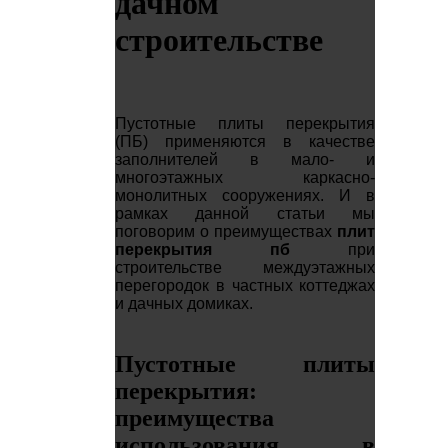
дачном
строительстве
Пустотные плиты перекрытия
(ПБ) применяются в качестве
заполнителей в мало- и
многоэтажных каркасно-
монолитных сооружениях. И в
рамках данной статьи мы
поговорим о преимуществах
плит
перекрытия пб
при
строительстве междуэтажных
перегородок в частных коттеджах
и дачных домиках.
Пустотные плиты
перекрытия:
преимущества
использования в