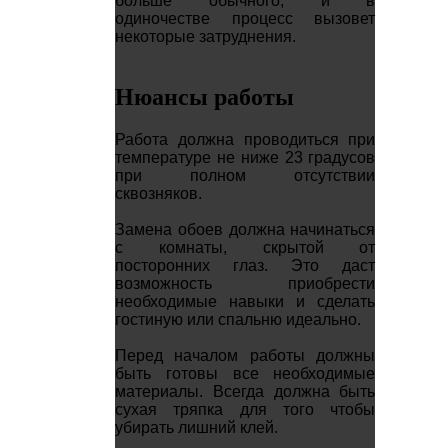
больше обычного, и в
одиночестве процесс вызовет
некоторые затруднения.
Нюансы работы
Работа должна проводиться при
температуре не ниже 23 градусов
при полном отсутствии
сквозняков.
Замена обоев должна начинаться
с комнаты, скрытой от
посторонних глаз. Это даст
возможность приобрести
необходимые навыки и сделать
гостиную или спальню идеально.
Перед началом работы должны
быть готовы все необходимые
материалы. Всегда должна быть
сухая тряпка для того чтобы
убирать лишний клей.