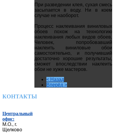
При разведении клея, сухая смесь
засыпается в воду. Ни в коем
случае не наоборот.
Процесс наклеивания виниловых
обоев похож на технологию
наклеивания любых видов обоев.
Человек, попробовавший
наклеить виниловые обои
самостоятельно, и получивший
достаточно хорошие результаты,
сможет впоследствии наклеить
обои не хуже мастеров.
< Назад
Вперёд >
КОНТАКТЫ
Центральный
офис:
М.О., г.
Щелково