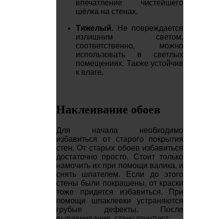
впечатление чистейшего
шёлка на стенах.
Тяжелый
. Не повреждается
излишним светом,
соответственно, можно
использовать в светлых
помещениях. Также устойчив
к влаге.
Наклеивание обоев
Для начала необходимо
избавиться от старого покрытия
стен. От старых обоев избавиться
достаточно просто. Стоит только
намочить их при помощи валика, и
снять шпателем. Если до этого
стены были покрашены, от краски
тоже придется избавиться. При
помощи шпаклевки устраняются
грубые дефекты. После
выравнивания, стену грунтуют.