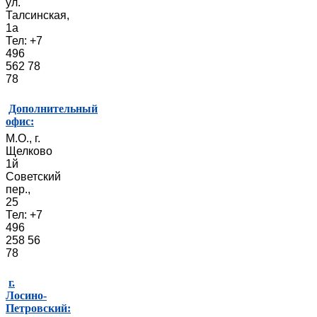
ул.
Талсинская,
1а
Тел: +7
496
562 78
78
Дополнительный
офис:
М.О., г.
Щелково
1й
Советский
пер.,
25
Тел: +7
496
258 56
78
г.
Лосино-
Петровский: