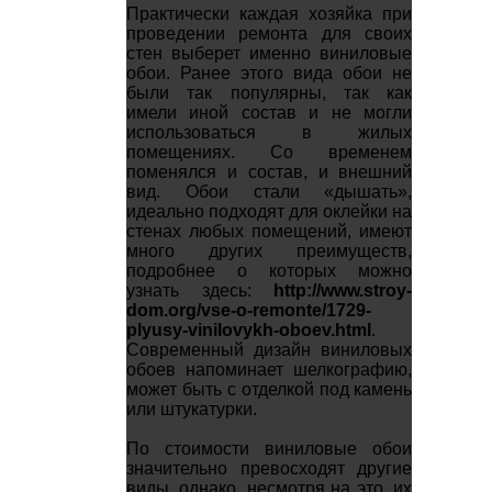
Практически каждая хозяйка при
проведении ремонта для своих
стен выберет именно виниловые
обои. Ранее этого вида обои не
были так популярны, так как
имели иной состав и не могли
использоваться в жилых
помещениях. Со временем
поменялся и состав, и внешний
вид. Обои стали «дышать»,
идеально подходят для оклейки на
стенах любых помещений, имеют
много других преимуществ,
подробнее о которых можно
узнать здесь:
http://www.stroy-
dom.org/vse-o-remonte/1729-
plyusy-vinilovykh-oboev.html
.
Современный дизайн виниловых
обоев напоминает шелкографию,
может быть с отделкой под камень
или штукатурки.
По стоимости виниловые обои
значительно превосходят другие
виды, однако, несмотря на это, их