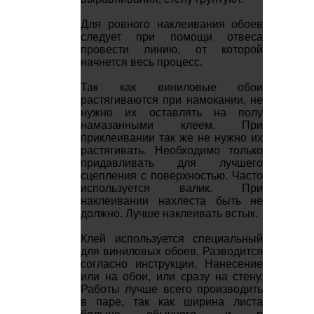
Для ровного наклеивания обоев
следует при помощи отвеса
провести линию, от которой
начнется весь процесс.
Так как виниловые обои
растягиваются при намокании, не
нужно их оставлять на полу
намазанными клеем. При
приклеивании так же не нужно их
растягивать. Необходимо только
придавливать для лучшего
сцепления с поверхностью. Часто
используется валик. При
наклеивании нахлеста быть не
должно. Лучше наклеивать встык.
Клей используется специальный
для виниловых обоев. Разводится
согласно инструкции. Нанесение
или на обои, или сразу на стену.
Работы лучше всего производить
в паре, так как ширина листа