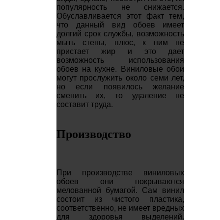
популярность не снижается.
Обуславливается этот факт тем,
что данный вид обоев имеет
долгий срок службы, возможность
мыть стены, плюс, к ним не
пристает жир и это дает
возможность использования
обоев на кухне. Виниловые обои
могут прослужить около семи лет,
но если появилось желание
сменить их, то удаление не
составит труда.
Производство
При производстве виниловых
обоев они покрываются
мелованной бумагой. Сам винил
состоит из чистого пластика,
соответственно, не имеет вредных
для здоровья выделений.