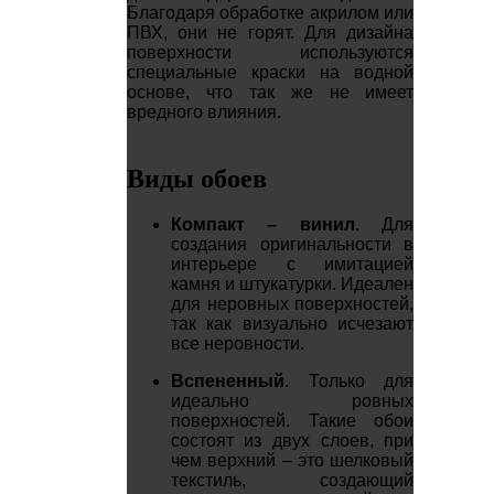
Благодаря обработке акрилом или
ПВХ, они не горят. Для дизайна
поверхности используются
специальные краски на водной
основе, что так же не имеет
вредного влияния.
Виды обоев
Компакт – винил
. Для
создания оригинальности в
интерьере с имитацией
камня и штукатурки. Идеален
для неровных поверхностей,
так как визуально исчезают
все неровности.
Вспененный
. Только для
идеально ровных
поверхностей. Такие обои
состоят из двух слоев, при
чем верхний – это шелковый
текстиль, создающий