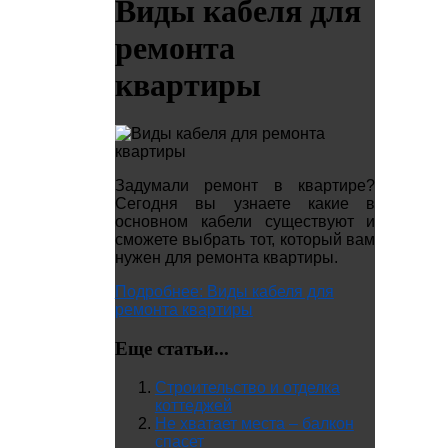
Виды кабеля для
ремонта
квартиры
Задумали ремонт в квартире?
Сегодня вы узнаете какие в
основном кабели существуют и
сможете выбрать тот, который вам
нужен для ремонта квартиры.
Подробнее: Виды кабеля для
ремонта квартиры
Еще статьи...
Строительство и отделка
коттеджей
Не хватает места – балкон
спасет