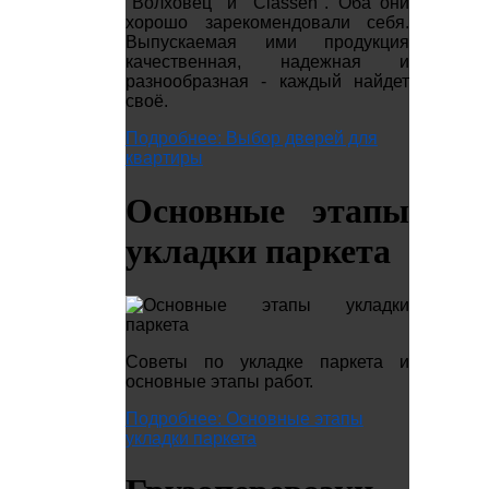
"Волховец" и "Classen". Оба они
хорошо зарекомендовали себя.
Выпускаемая ими продукция
качественная, надежная и
разнообразная - каждый найдет
своё.
Подробнее: Выбор дверей для
квартиры
Основные этапы
укладки паркета
Советы по укладке паркета и
основные этапы работ.
Подробнее: Основные этапы
укладки паркета