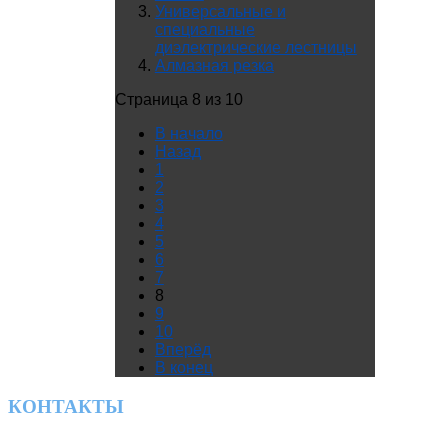
Универсальные и
специальные
диэлектрические лестницы
Алмазная резка
Страница 8 из 10
В начало
Назад
1
2
3
4
5
6
7
8
9
10
Вперёд
В конец
КОНТАКТЫ