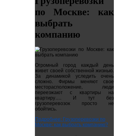
Грузоперевозки
по Москве: как
выбрать
компанию
Огромный город каждый день
живет своей собственной жизнью.
За динамикой уследить очень
сложно. Фирмы меняют свое
месторасположение, люди
переезжают с квартиры на
квартиру…. И тут без
грузоперевозок просто не
обойтись.
Подробнее: Грузоперевозки по
Москве: как выбрать компанию?