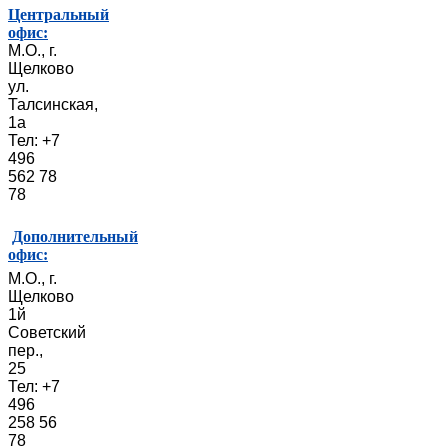
Центральный
офис:
М.О., г.
Щелково
ул.
Талсинская,
1а
Тел: +7
496
562 78
78
Дополнительный
офис:
М.О., г.
Щелково
1й
Советский
пер.,
25
Тел: +7
496
258 56
78