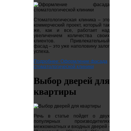
Стоматологическая клиника – это
коммерческий проект, который так
же, как и все, работает над
увеличением количества своих
клиентов. Привлекательный
фасад – это уже наполовину залог
успеха.
Подробнее: Оформление фасада
стоматологической клиники
Выбор дверей для
квартиры
Речь в статье пойдет о двух
популярных производителях
межкомнатных и входных дверей -