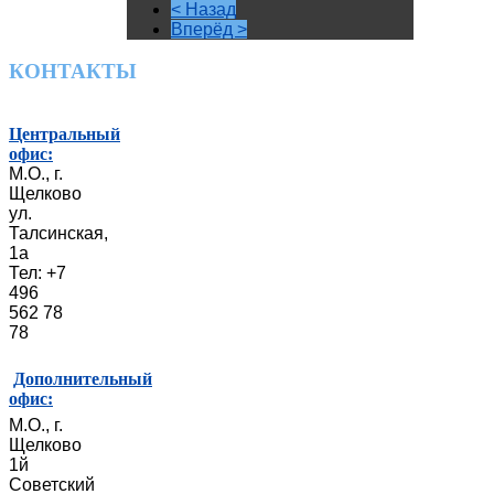
< Назад
Вперёд >
КОНТАКТЫ
Центральный
офис:
М.О., г.
Щелково
ул.
Талсинская,
1а
Тел: +7
496
562 78
78
Дополнительный
офис:
М.О., г.
Щелково
1й
Советский