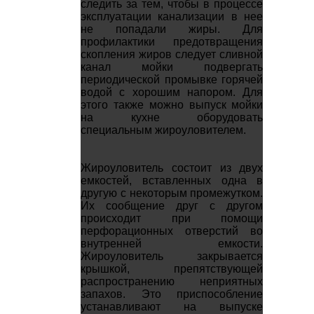
следить за тем, чтобы в процессе
эксплуатации канализации в нее
не попадали жиры. Для
профилактики предотвращения
скопления жиров следует сливной
канал мойки подвергать
периодической промывке горячей
водой с хорошим напором. Для
этого также можно выпуск мойки
на кухне оборудовать
специальным жироуловителем.
Жироуловитель состоит из двух
емкостей, вставленных одна в
другую с некоторым промежутком.
Их сообщение друг с другом
происходит при помощи
перфорационных отверстий во
внутренней емкости.
Жироуловитель закрывается
крышкой, препятствующей
распространению неприятных
запахов. Это приспособление
устанавливают на выпуске