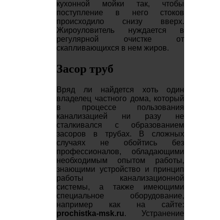
кухонной мойки так, чтобы
поступление в него стоков
происходило снизу вверх.
Жироуловитель нуждается в
регулярной очистке от
скапливающихся в нем жиров.
Засор труб
Вряд ли найдется хоть один
владелец частного дома, который
в процессе пользования
канализацией ни разу не
сталкивался с образованием
засоров в трубах. В сложных
случаях не обойтись без
профессионалов, обладающими
необходимым опытом работы,
знающими устройство и принцип
работы канализационной
системы, а также имеющими
специальное оборудование,
например как на сайте:
prochistka-msk.ru
. Устранение