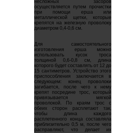
несложных засоров
осуществляется путем прочистки
при помощи ерша или
металлической щетки, которые
крепятся на железную проволоку
диаметром 0,4-0,6 см.
Для самостоятельного
изготовления ерша можно
использовать кусок троса
толщиной 0,6-0,8 см, длина
которого будет составлять от 12 до
15 сантиметров. Устройство этого
приспособления заключается в
следующем: конец проволоки
загибается, после чего к нему
крепят посредине трос, который
привязывается мягкой
проволокой. По краям трос с
обеих сторон расплетают так,
чтобы длина каждого
расплетенного конца составляла
приблизительно 0,5 м, после чего
расправляют, что делает их