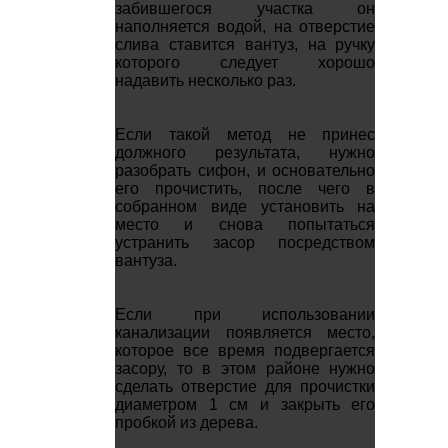
забившегося участка он
наполняется водой, на отверстие
слива ставится вантуз, на ручку
которого следует хорошо
надавить несколько раз.
Если такой метод не принес
должного результата, нужно
разобрать сифон, и основательно
его прочистить, после чего в
собранном виде установить на
место и снова попытаться
устранить засор посредством
вантуза.
Если при использовании
канализации появляется место,
которое все время подвергается
засору, то в этом районе нужно
сделать отверстие для прочистки
диаметром 1 см и закрыть его
пробкой из дерева.