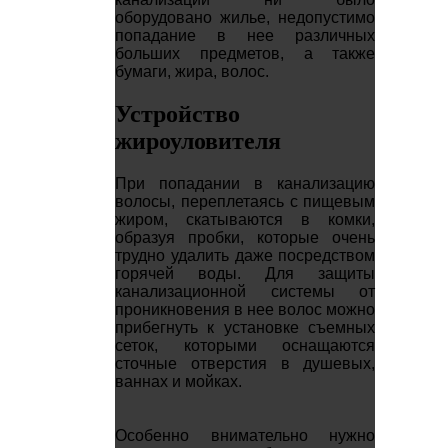
оборудовано жилье, недопустимо
попадание в нее различных
больших предметов, а также
бумаги, жира, волос.
Устройство
жироуловителя
При попадании в канализацию
волосы, переплетаясь с пищевым
жиром, скатываются в комки,
образуя пробки, которые очень
трудно удалить даже посредством
горячей воды. Для защиты
канализационной системы от
проникновения в нее волос можно
прибегнуть к установке съемных
сеток, которыми оснащаются
сточные отверстия в душевых,
ваннах и мойках.
Особенно внимательно нужно