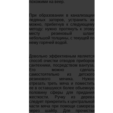
похожими на веер.
При образовании в канализации
ледяных заторов, устранить их
можно, прибегнув к следующему
методу: нужно протянуть к этому
месту резиновый шланг
небольшой толщины, с текущей по
нему горячей водой.
Довольно эффективным является
способ очистки отводов приборов
сантехники, посредством вантуза.
Его можно сделать
самостоятельно из детского
резинового мячика. Нужно
отрезать треть мяча и поместить
ее в оставшуюся более объемную
половину сферы для придания
жесткости. Ручку из дерева
следует прикрепить к центральной
части мяча при помощи самореза
через шайбу. Для прочистки