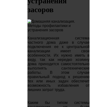
устранения
засоров
Канализационная система
частного дома даже в случае
подключения ее к центральной
канализации имеет свои
особенности. Их нужно иметь в
виду, так как нередко хозяину
дома приходится самостоятельно
выполнять сантехнические
работы. В этом случае
правильный подход к решению
тех или иных задач обеспечит
возможность избавления от
лишних затрат труда.
Каким бы типом системы
канализации ни было