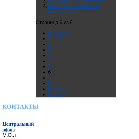
Оборудование прихожей
Светодиодные лампы
освещения
Страница 6 из 8
В начало
Назад
1
2
3
4
5
6
7
8
Вперёд
В конец
КОНТАКТЫ
Центральный
офис:
М.О., г.