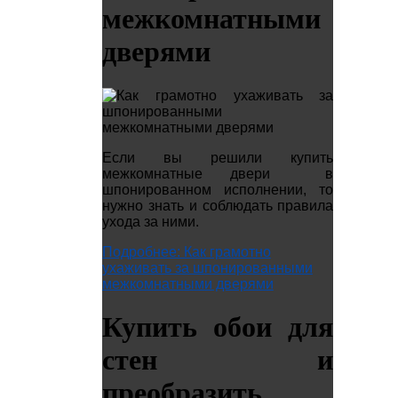
межкомнатными
дверями
Если вы решили купить
межкомнатные двери в
шпонированном исполнении, то
нужно знать и соблюдать правила
ухода за ними.
Подробнее: Как грамотно
ухаживать за шпонированными
межкомнатными дверями
Купить обои для
стен и
преобразить