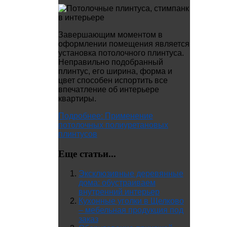
Завершающим моментом в
оформлении помещения является
установка потолочного плинтуса.
Неправильно подобранный
плинтус, его ширина, форма и
цвет способен испортить все
впечатление об интерьере
квартиры.
Подробнее: Применение
потолочных полиуретановых
плинтусов
Еще статьи...
Эксклюзивные деревянные
дома: обустраиваем
внутренний интерьер
Кухонные уголки в Щелково
– мебельная продукция под
заказ