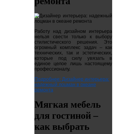
ремонта
Работу над дизайном интерьера
нельзя свести только к выбору
стилистического решения. Это
огромный комплекс задач – как
технических, так и эстетических,
которые под силу увязать в
единое целое лишь настоящему
профессионалу.
Подробнее: Дизайнер интерьера:
надежный лоцман в океане
ремонта
Мягкая мебель
для гостиной –
как выбрать