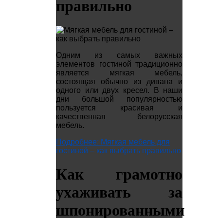
правильно
Одним из самых важных
элементов гостиной традиционно
является мягкая мебель,
состоящая обычно из дивана и
одного или двух кресел. В наши
дни большой популярностью
пользуется красивая и
качественная белорусская
мебель.
Подробнее: Мягкая мебель для
гостиной – как выбрать правильно
Как грамотно
ухаживать за
шпонированными