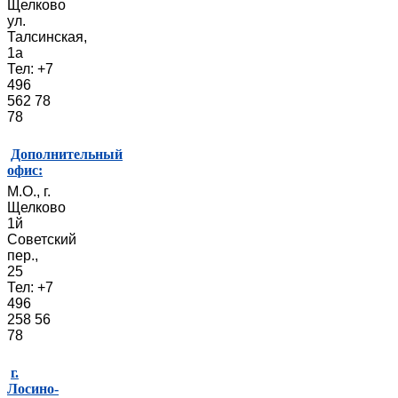
Щелково
ул.
Талсинская,
1а
Тел: +7
496
562 78
78
Дополнительный
офис:
М.О., г.
Щелково
1й
Советский
пер.,
25
Тел: +7
496
258 56
78
г.
Лосино-