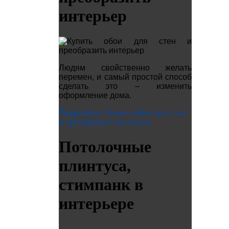
интерьер
Людям свойственно желать
перемен, и самый простой способ
сделать это – изменить
оформление дома.
Подробнее: Купить обои для стен
и преобразить интерьер
Потолочные
плинтуса,
стимпанк в
интерьере